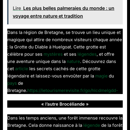
Lire
Les plus belles palmeraies du monde : un
voyage entre nature et tradition
Dans la région de Bretagne, se trouve un lieu unique et
magique qui attire de nombreux visiteurs chaque année
: la Grotte du Diable à Huelgoat. Cette grotte est
célèbre pour ses
mystères
et ses
légendes
, et offre
une aventure unique dans la
nature
. Découvrez dans
cet
article
les secrets cachés de cette grotte
légendaire et laissez-vous envoûter par la
magie
du
pays
de
Bretagne.
https://letourismerevisite.fr/go/hlcdmelgdd-
« l’autre Brocéliande »
Dans les temps anciens, une forêt immense recouvre la
Bretagne. Cela donne naissance à la
légende
de la forêt