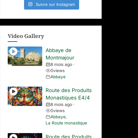
Suivre sur Instagram
Video Gallery
Abbaye de
Montmajour
8 mois ago
•
0
views
Abbaye
Route des Produits
Monastiques E4/4
8 mois ago
•
0
views
Abbaye
,
La Route monastique
Route des Produits