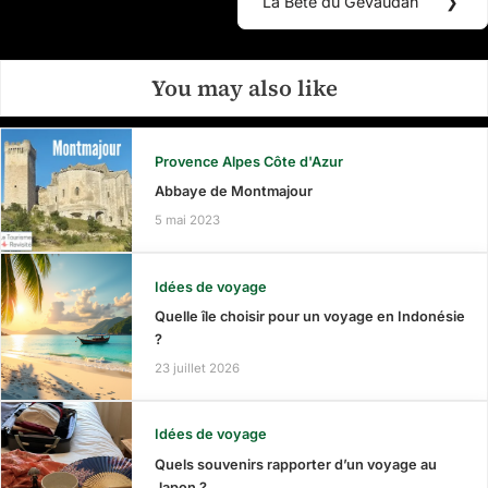
l’article
La Bête du Gévaudan
❯
Next
Post:
You may also like
Provence Alpes Côte d'Azur
Abbaye de Montmajour
5 mai 2023
Idées de voyage
Quelle île choisir pour un voyage en Indonésie
?
23 juillet 2026
Idées de voyage
Quels souvenirs rapporter d’un voyage au
Japon ?