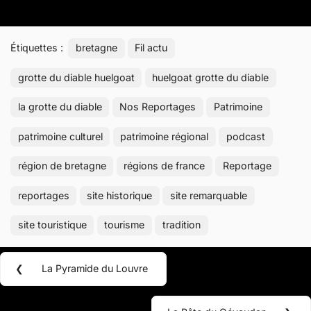
Étiquettes :
bretagne
Fil actu
grotte du diable huelgoat
huelgoat grotte du diable
la grotte du diable
Nos Reportages
Patrimoine
patrimoine culturel
patrimoine régional
podcast
région de bretagne
régions de france
Reportage
reportages
site historique
site remarquable
site touristique
tourisme
tradition
Navigation
❮
La Pyramide du Louvre
Previous
de
Post: