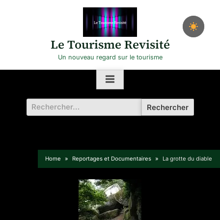
Skip
to
content
Le Tourisme Revisité
Un nouveau regard sur le tourisme
Rechercher :
Home
Reportages et Documentaires
La grotte du diable