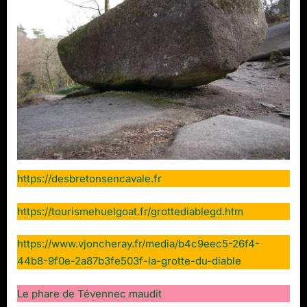
https://desbretonsencavale.fr
https://tourismehuelgoat.fr/grottediablegd.htm
https://www.vjoncheray.fr/media/b4c9eec5-26f4-
44b8-9f0e-2a87b3fe503f-la-grotte-du-diable
Le phare de Tévennec maudit