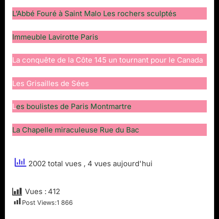
L’Abbé Fouré à Saint Malo Les rochers sculptés
Immeuble Lavirotte Paris
La conquête de la Côte 145 un tournant pour le Canada
Les Grisailles de Sées
L
es boulistes de Paris Montmartre
La Chapelle miraculeuse Rue du Bac
2002 total vues
, 4 vues aujourd'hui
Vues :
412
Post Views:
1 866