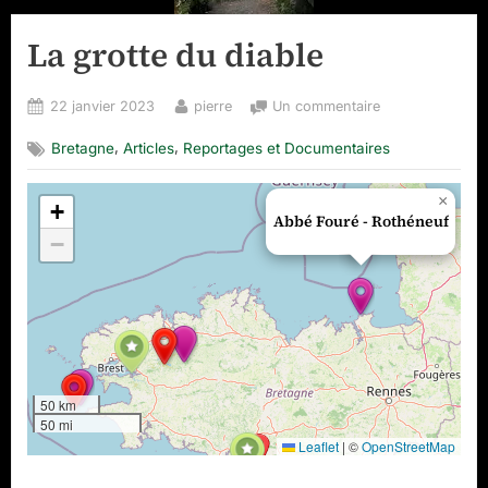
La grotte du diable
Posted
By
sur
22 janvier 2023
pierre
Un commentaire
on
La
,
,
Bretagne
Articles
Reportages et Documentaires
grotte
du
diable
×
+
Abbé Fouré - Rothéneuf
−
50 km
50 mi
Leaflet
|
©
OpenStreetMap