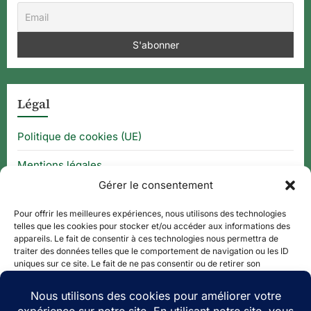
Légal
Politique de cookies (UE)
Mentions légales
Gérer le consentement
CGU
Pour offrir les meilleures expériences, nous utilisons des technologies
telles que les cookies pour stocker et/ou accéder aux informations des
appareils. Le fait de consentir à ces technologies nous permettra de
Thématique
traiter des données telles que le comportement de navigation ou les ID
uniques sur ce site. Le fait de ne pas consentir ou de retirer son
consentement peut avoir un effet négatif sur certaines caractéristiques
APPLI QR CODE
et fonctions.
QUE FAIRE À ?