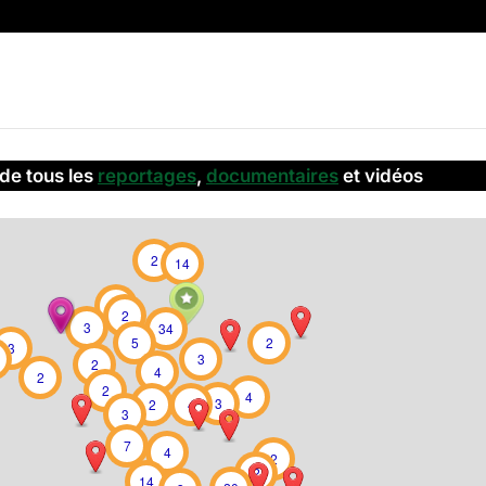
de tous les
reportages
,
documentaires
et vidéos
2
14
5
2
3
34
5
2
3
3
2
4
2
2
4
3
2
4
3
7
4
2
2
14