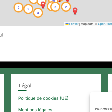
20
3
6
5
2
2
2
3
Leaflet
|
Map data: ©
OpenStre
ui
Légal
Politique de cookies (UE)
Pour offrir 
Mentions légales