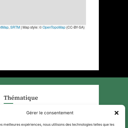
etMap
,
SRTM
| Map style: ©
OpenTopoMap
(CC-BY-SA)
Thématique
APPLI QR CODE
Gérer le consentement
les meilleures expériences, nous utilisons des technologies telles que les
QUE FAIRE À ?