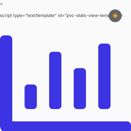
<
script type="text/template" id="pvc-stats-view-template">