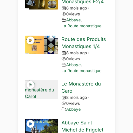
Monastiques E2/4
8 mois ago
•
0
views
Abbaye
,
La Route monastique
Route des Produits
Monastiques 1/4
8 mois ago
•
0
views
Abbaye
,
La Route monastique
Le Monastère du
Carol
8 mois ago
•
0
views
Abbaye
Abbaye Saint
Michel de Frigolet