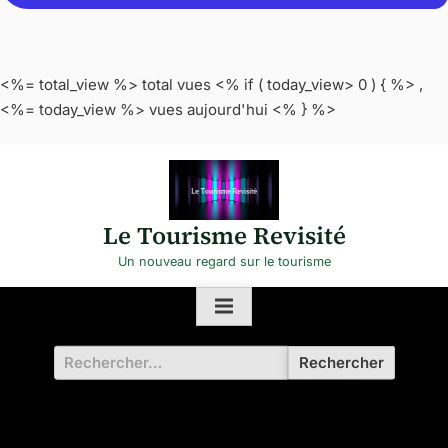
<%= total_view %> total vues <% if ( today_view> 0 ) { %>
,
<%= today_view %> vues aujourd'hui
<% } %>
Skip
to
content
Le Tourisme Revisité
Un nouveau regard sur le tourisme
Rechercher :