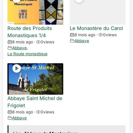
Route des Produits
Le Monastère du Carol
Monastiques 1/4
8 mois ago
•
0
views
Abbaye
8 mois ago
•
0
views
Abbaye
,
La Route monastique
Abbaye Saint Michel de
Frigolet
8 mois ago
•
0
views
Abbaye