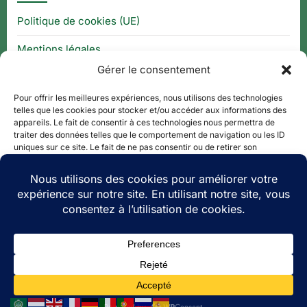
Politique de cookies (UE)
Mentions légales
Gérer le consentement
CGU
Pour offrir les meilleures expériences, nous utilisons des technologies
telles que les cookies pour stocker et/ou accéder aux informations des
appareils. Le fait de consentir à ces technologies nous permettra de
Thématique
traiter des données telles que le comportement de navigation ou les ID
uniques sur ce site. Le fait de ne pas consentir ou de retirer son
consentement peut avoir un effet négatif sur certaines caractéristiques
APPLI QR CODE
et fonctions.
QUE FAIRE À ?
Accepter
PLAN DE SITE
Refuser
Voir les préférences
Copyright © 2026 Le Tourisme Revisité.
Theme: Oceanly Green by
ScriptsTown
Politique de cookies
CGU