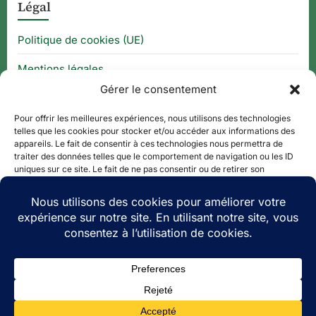
Légal
Politique de cookies (UE)
Mentions légales
Gérer le consentement
CGU
Pour offrir les meilleures expériences, nous utilisons des technologies
telles que les cookies pour stocker et/ou accéder aux informations des
appareils. Le fait de consentir à ces technologies nous permettra de
Thématique
traiter des données telles que le comportement de navigation ou les ID
uniques sur ce site. Le fait de ne pas consentir ou de retirer son
consentement peut avoir un effet négatif sur certaines caractéristiques
APPLI QR CODE
et fonctions.
QUE FAIRE À ?
Accepter
PLAN DE SITE
Refuser
Voir les préférences
Copyright © 2026 Le Tourisme Revisité.
Theme: Oceanly Green by
ScriptsTown