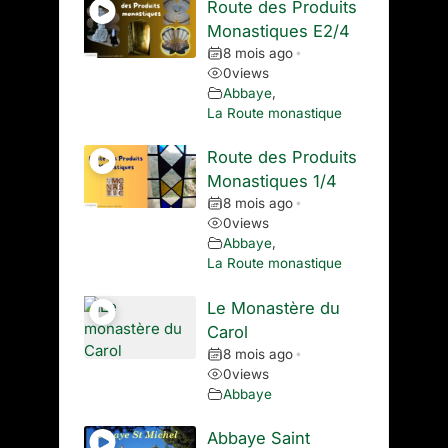
Route des Produits
Monastiques E2/4
8 mois ago
•
0
views
Abbaye
,
La Route monastique
Route des Produits
Monastiques 1/4
8 mois ago
•
0
views
Abbaye
,
La Route monastique
Le Monastère du
Carol
8 mois ago
•
0
views
Abbaye
Abbaye Saint