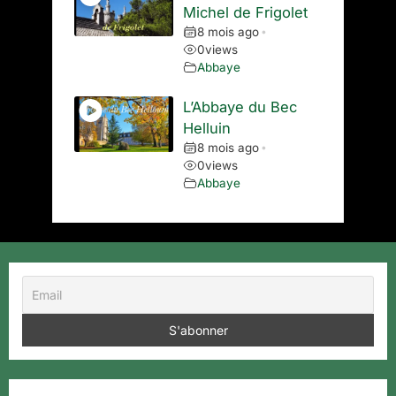
Michel de Frigolet
8 mois ago
•
0
views
Abbaye
L’Abbaye du Bec
Helluin
8 mois ago
•
0
views
Abbaye