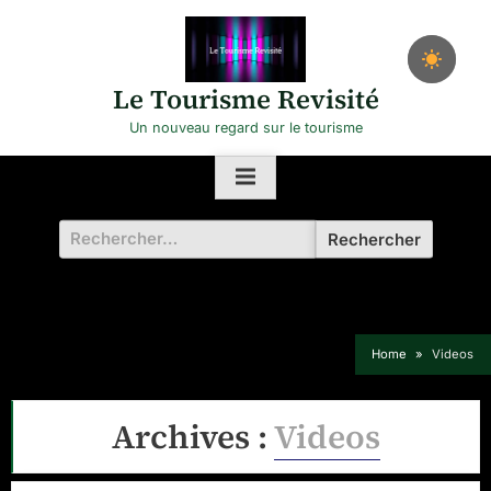
Skip
to
content
Le Tourisme Revisité
Un nouveau regard sur le tourisme
Rechercher :
Home
Videos
Archives :
Videos