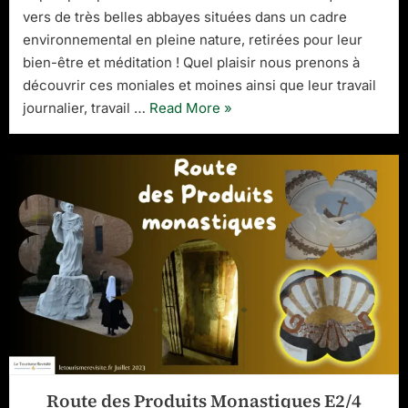
vers de très belles abbayes situées dans un cadre
environnemental en pleine nature, retirées pour leur
bien-être et méditation ! Quel plaisir nous prenons à
découvrir ces moniales et moines ainsi que leur travail
“Route
journalier, travail …
Read More
»
des
Produits
Monastiques
E3/4”
Route des Produits Monastiques E2/4