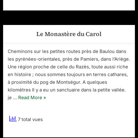
1/4”
Le Monastère du Carol
Cheminons sur les petites routes près de Baulou dans
les pyrénées-orientales, près de Pamiers, dans l’Ariège.
Une région proche de celle du Razès, toute aussi riche
en histoire ; nous sommes toujours en terres cathares,
à proximité du pog de Montségur. A quelques
kilomètres Il y a eu un sanctuaire dans la petite vallée.
“Le
je …
Read More
»
Monastère
du
7 total vues
Carol”