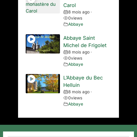
Carol
8 mois ago
•
0
views
Abbaye
Abbaye Saint
Michel de Frigolet
8 mois ago
•
0
views
Abbaye
L’Abbaye du Bec
Helluin
8 mois ago
•
0
views
Abbaye