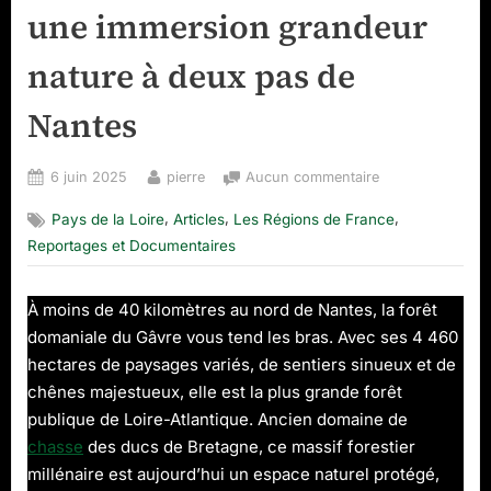
une immersion grandeur
nature à deux pas de
Nantes
Posted
By
sur
6 juin 2025
pierre
Aucun commentaire
on
Visiter
,
,
,
Pays de la Loire
Articles
Les Régions de France
la
forêt
Reportages et Documentaires
du
Gâvre
À moins de 40 kilomètres au nord de Nantes, la forêt
:
domaniale du Gâvre vous tend les bras. Avec ses 4 460
une
immersion
hectares de paysages variés, de sentiers sinueux et de
grandeur
chênes majestueux, elle est la plus grande forêt
nature
publique de Loire-Atlantique. Ancien domaine de
à
chasse
des ducs de Bretagne, ce massif forestier
deux
millénaire est aujourd’hui un espace naturel protégé,
pas