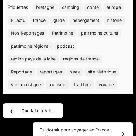
Étiquettes :
bretagne
camping
conte
europe
Fil actu
france
guide
hébergement
histoire
Nos Reportages
Patrimoine
patrimoine culturel
patrimoine régional
podcast
région pays de la loire
régions de france
Reportage
reportages
sées
site historique
site touristique
tourisme
tradition
voyage
Navigation
❮
Que faire à Arles
Previous
de
Post:
l’article
Où dormir pour voyager en France :
Next
❯