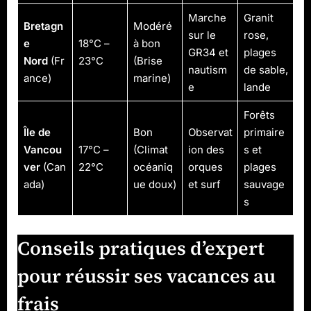
Marche
Granit
Bretagn
Modéré
sur le
rose,
e
18°C –
à bon
GR34 et
plages
Nord
(Fr
23°C
(Brise
nautism
de sable,
ance)
marine)
e
lande
Forêts
Île de
Bon
Observat
primaire
Vancou
17°C –
(Climat
ion des
s et
ver
(Can
22°C
océaniq
orques
plages
ada)
ue doux)
et surf
sauvage
s
Conseils pratiques d’expert
pour réussir ses vacances au
frais