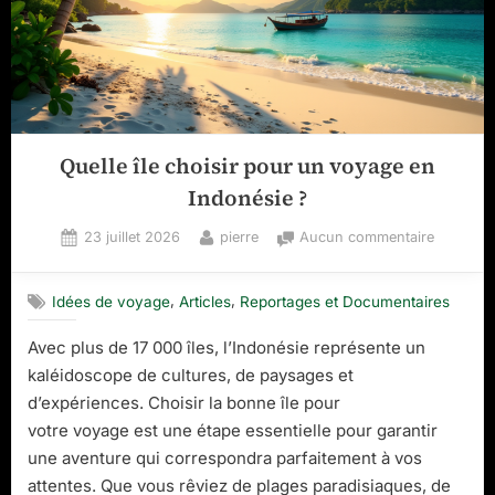
Quelle île choisir pour un voyage en
Indonésie ?
Posted
By
sur
23 juillet 2026
pierre
Aucun commentaire
on
Quelle
île
,
,
Idées de voyage
Articles
Reportages et Documentaires
choisir
pour
Avec plus de 17 000 îles, l’Indonésie représente un
un
kaléidoscope de cultures, de paysages et
voyage
en
d’expériences. Choisir la bonne île pour
Indonési
votre voyage est une étape essentielle pour garantir
?
une aventure qui correspondra parfaitement à vos
attentes. Que vous rêviez de plages paradisiaques, de