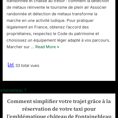
Randonnée et chasse au trésor : comment la détection
trésor
de métaux réinvente le tourisme de plein air Associer
:
comment
randonnée et détection de métaux transforme la
la
marche en une activité ludique. Pour pratiquer
détection
légalement en France, obtenez l’accord des
de
propriétaires, respectez le Code du patrimoine et
métaux
choisissez un équipement léger adapté à vos parcours.
réinvente
le
“Randonnée
Marcher sur …
Read More
»
tourisme
et
de
chasse
plein
33 total vues
au
air
trésor
:
comment
la
détection
Comment simplifier votre trajet grâce à la
de
réservation de votre taxi pour
métaux
l’emblématique château de Fontainebleau