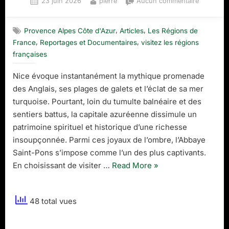
Posted
By
sur
23 juin 2026
pierre
Aucun commentaire
on
L’Abbaye
Saint-
,
,
Provence Alpes Côte d'Azur
Articles
Les Régions de
Pons
,
,
France
Reportages et Documentaires
visitez les régions
à
Nice
françaises
:
Nice évoque instantanément la mythique promenade
Un
trésor
des Anglais, ses plages de galets et l’éclat de sa mer
baroque
turquoise. Pourtant, loin du tumulte balnéaire et des
et
sentiers battus, la capitale azuréenne dissimule un
monastiq
patrimoine spirituel et historique d’une richesse
aux
insoupçonnée. Parmi ces joyaux de l’ombre, l’Abbaye
racines
de
Saint-Pons s’impose comme l’un des plus captivants.
la
“L’Abbaye
En choisissant de visiter …
Read More
»
Riviera
Saint-
Pons
48 total vues
à
Nice
: