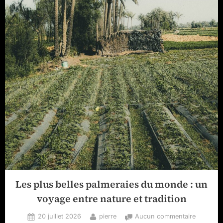
Les plus belles palmeraies du monde : un
voyage entre nature et tradition
Posted
By
sur
20 juillet 2026
pierre
Aucun commentaire