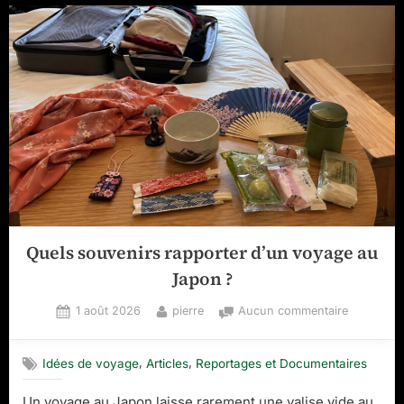
Quels souvenirs rapporter d’un voyage au
Japon ?
Posted
By
sur
1 août 2026
pierre
Aucun commentaire
on
Quels
souvenirs
,
,
Idées de voyage
Articles
Reportages et Documentaires
rapporter
d’un
Un voyage au Japon laisse rarement une valise vide au