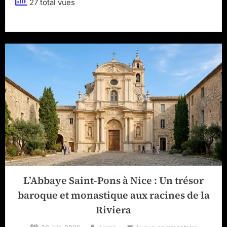
27 total vues
trajet
grâce
à
la
réservation
de
votre
taxi
pour
l’emblématique
château
de
Fontainebleau
?”
L’Abbaye Saint-Pons à Nice : Un trésor
baroque et monastique aux racines de la
Riviera