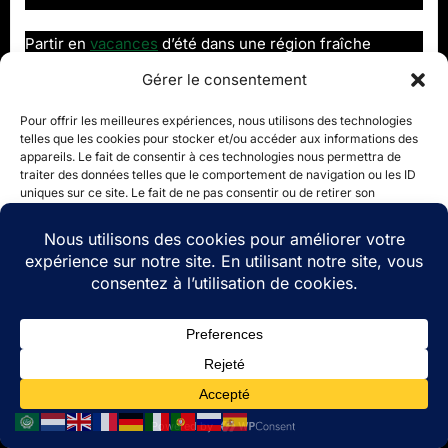
Partir en
vacances
d’été dans une région fraîche
demande une préparation logistique légèrement
Gérer le consentement
différente des séjours classiques à la mer. L’erreur la
plus fréquente consiste à sous-estimer les variations
Pour offrir les meilleures expériences, nous utilisons des technologies
telles que les cookies pour stocker et/ou accéder aux informations des
climatiques rapides propres aux zones septentrionales
appareils. Le fait de consentir à ces technologies nous permettra de
ou montagneuses.
traiter des données telles que le comportement de navigation ou les ID
uniques sur ce site. Le fait de ne pas consentir ou de retirer son
consentement peut avoir un effet négatif sur certaines caractéristiques
La règle absolue des trois
et fonctions.
couches
Accepter
Même si les journées sont douces, les matinées et les
Refuser
soirées peuvent se révéler très fraîches. Appliquez le
système du “technique multicouche” : une première
Voir les préférences
couche respirante pour évacuer la transpiration
pendant l’effort, une deuxième couche isolante (type
Politique de cookies
CGU
polaire légère ou doudoune fine compacte) pour retenir