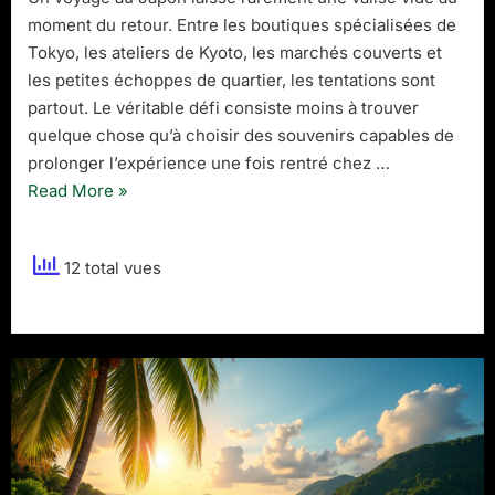
voyage
moment du retour. Entre les boutiques spécialisées de
au
Japon
Tokyo, les ateliers de Kyoto, les marchés couverts et
?
les petites échoppes de quartier, les tentations sont
partout. Le véritable défi consiste moins à trouver
quelque chose qu’à choisir des souvenirs capables de
prolonger l’expérience une fois rentré chez …
“Quels
Read More
»
souvenirs
rapporter
12 total vues
d’un
voyage
au
Japon
?”