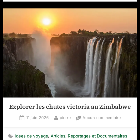
Un
trésor
baroque
et
monastique
aux
racines
de
la
Riviera”
Explorer les chutes victoria au Zimbabwe
Posted
By
sur
11 juin 2026
pierre
Aucun commentaire
on
Explorer
les
,
,
Idées de voyage
Articles
Reportages et Documentaires
chutes