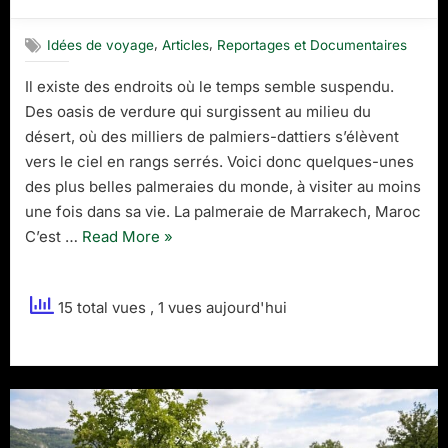
on
Les
plus
,
,
Idées de voyage
Articles
Reportages et Documentaires
belles
palmerai
Il existe des endroits où le temps semble suspendu.
du
Des oasis de verdure qui surgissent au milieu du
monde
:
désert, où des milliers de palmiers-dattiers s’élèvent
un
vers le ciel en rangs serrés. Voici donc quelques-unes
voyage
des plus belles palmeraies du monde, à visiter au moins
entre
une fois dans sa vie. La palmeraie de Marrakech, Maroc
nature
“Les
C’est …
Read More
»
et
tradition
plus
belles
15 total vues
, 1 vues aujourd'hui
palmeraies
du
monde
:
un
voyage