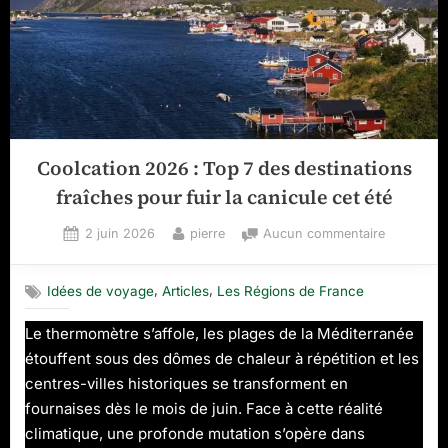
Coolcation 2026 : Top 7 des destinations
fraîches pour fuir la canicule cet été
Posted
By
sur
2 juin 2026
pierre
Aucun commentaire
on
Coolcatio
2026
,
,
Idées de voyage
Articles
Les Régions de France
:
Top
Le thermomètre s’affole, les plages de la Méditerranée
7
étouffent sous des dômes de chaleur à répétition et les
des
destinatio
centres-villes historiques se transforment en
fraîches
fournaises dès le mois de juin. Face à cette réalité
pour
climatique, une profonde mutation s’opère dans
fuir