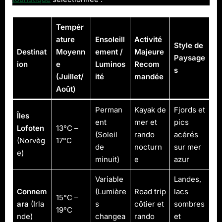
Tempér
ature
Ensoleill
Activité
Style de
Destinat
Moyenn
ement /
Majeure
Paysage
ion
e
Luminos
Recom
s
(Juillet/
ité
mandée
Août)
Perman
Kayak de
Fjords et
Îles
ent
mer et
pics
Lofoten
13°C –
(Soleil
rando
acérés
(Norvèg
17°C
de
nocturn
sur mer
e)
minuit)
e
azur
Variable
Landes,
Connem
(Lumière
Road trip
lacs
15°C –
ara
(Irla
s
côtier et
sombres
19°C
nde)
changea
rando
et