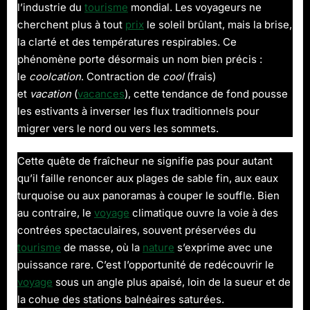
l’industrie du
tourisme
mondial. Les voyageurs ne
la
cherchent plus à tout
prix
le soleil brûlant, mais la brise,
canicule
cet
la clarté et des températures respirables. Ce
été
phénomène porte désormais un nom bien précis :
le
coolcation
. Contraction de
cool
(frais)
et
vacation
(
vacances
), cette tendance de fond pousse
les estivants à inverser les flux traditionnels pour
migrer vers le nord ou vers les sommets.
Cette quête de fraîcheur ne signifie pas pour autant
qu’il faille renoncer aux plages de sable fin, aux eaux
turquoise ou aux panoramas à couper le souffle. Bien
au contraire, le
voyage
climatique ouvre la voie à des
contrées spectaculaires, souvent préservées du
tourisme
de masse, où la
nature
s’exprime avec une
puissance rare. C’est l’opportunité de redécouvrir le
voyage
sous un angle plus apaisé, loin de la sueur et de
la cohue des stations balnéaires saturées.