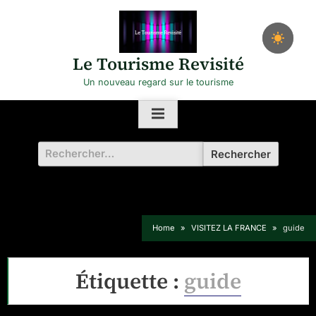
Skip
to
content
Le Tourisme Revisité
Un nouveau regard sur le tourisme
Rechercher :
Home
VISITEZ LA FRANCE
guide
Étiquette :
guide