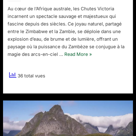
victoria
Au cœur de l’Afrique australe, les Chutes Victoria
au
incarnent un spectacle sauvage et majestueux qui
Zimbabwe
fascine depuis des siècles. Ce joyau naturel, partagé
entre le Zimbabwe et la Zambie, se déploie dans une
explosion d’eau, de brume et de lumière, offrant un
paysage où la puissance du Zambèze se conjugue à la
“Explorer
magie des arcs-en-ciel …
Read More
»
les
chutes
36 total vues
victoria
au
Zimbabwe”