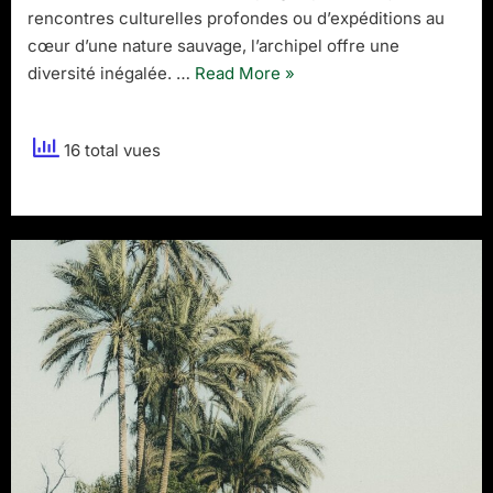
rencontres culturelles profondes ou d’expéditions au
cœur d’une nature sauvage, l’archipel offre une
“Quelle
diversité inégalée. …
Read More
»
île
choisir
16 total vues
pour
un
voyage
en
Indonésie
?”