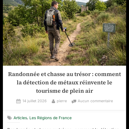
entre
nature
et
tradition”
Randonnée et chasse au trésor : comment
la détection de métaux réinvente le
tourisme de plein air
Posted
By
sur
14 juillet 2026
pierre
Aucun commentaire
on
Randonn
et
,
Articles
Les Régions de France
chasse
au