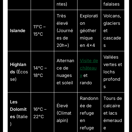
ntes)
falaises
Très
Explorati
Volcans,
élevé
on
glaciers
11°C –
Islande
(Journé
géother
et
15°C
es de
mique
cascade
20h+)
en 4×4
s
Vallées
Alternan
Visite de
Highlan
vertes et
14°C –
ce de
château
ds
(Écos
lochs
18°C
nuages
x
et
se)
profond
et soleil
rando
s
Randonn
Tours de
Les
Élevé
ée de
calcaire
Dolomit
16°C –
(Climat
refuge
et lacs
es
(Italie
22°C
alpin)
en
émeraud
)
refuge
e