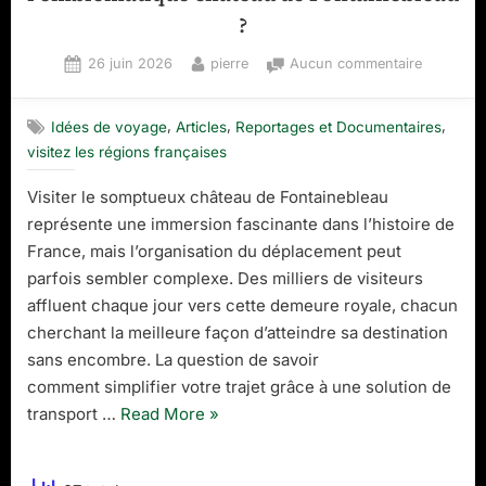
réinvente
?
le
tourisme
Posted
By
sur
26 juin 2026
pierre
Aucun commentaire
de
on
Comment
simplifier
plein
,
,
,
Idées de voyage
Articles
Reportages et Documentaires
votre
air”
visitez les régions françaises
trajet
grâce
Visiter le somptueux château de Fontainebleau
à
la
représente une immersion fascinante dans l’histoire de
réservati
France, mais l’organisation du déplacement peut
de
parfois sembler complexe. Des milliers de visiteurs
votre
affluent chaque jour vers cette demeure royale, chacun
taxi
cherchant la meilleure façon d’atteindre sa destination
pour
sans encombre. La question de savoir
l’embléma
château
comment simplifier votre trajet grâce à une solution de
de
“Comment
transport …
Read More
»
Fontaineb
simplifier
?
votre