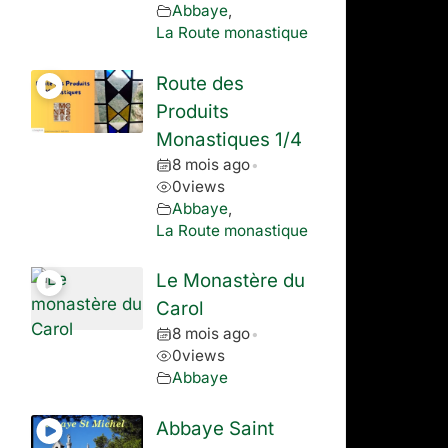
Abbaye
,
La Route monastique
Route des
Produits
Monastiques 1/4
8 mois ago
•
0
views
Abbaye
,
La Route monastique
Le Monastère du
Carol
8 mois ago
•
0
views
Abbaye
Abbaye Saint