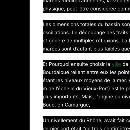
marées méditerranéennes, la Méditer
physique, peut-être considérée com
Les dimensions totales du bassin son
oscillations. Le découpage des trait
et génère de multiples réflexions. La
marées sont d’autant plus faibles que 
Et Pourquoi ensuite choisir la
ville
de 
Bourdalouë relient entre eux les po
étant les niveaux moyens de la mer. A 
m de l’échelle du Vieux-Port) est le 
plus importants. Mais, l’origine du ni
Bouc, en Camargue,
Un nivellement du Rhône, avait fait c
dernier port était “de trois centimètr