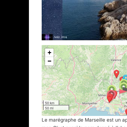
+
−
50 km
50 mi
Le marégraphe de Marseille est un ap