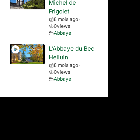
Michel de
Frigolet
8 mois ago
•
0
views
Abbaye
L’Abbaye du Bec
Helluin
8 mois ago
•
0
views
Abbaye