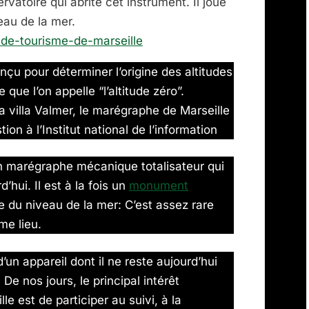
rvatoire qui abrite cet instrument. Il joue
eau de la mer.
ce-de-tourisme-de-marseille
nçu pour déterminer l’origine des altitudes
que l’on appelle “l’altitude zéro”.
la villa Valmer, le marégraphe de Marseille
tion à l’Institut national de l’information
un marégraphe mécanique totalisateur qui
’hui. Il est à la fois un
monument
e du niveau de la mer: C’est assez rare
me lieu.
’un appareil dont il ne reste aujourd’hui
e nos jours, le principal intérêt
e est de participer au suivi, à la