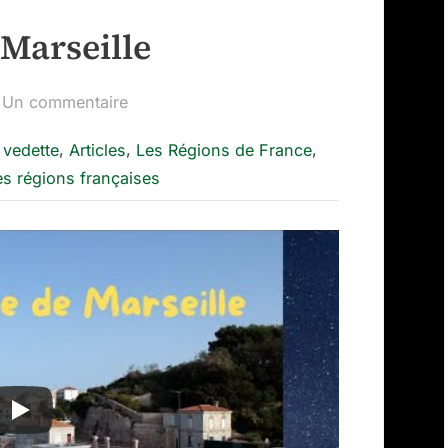
Marseille
sur
Un commentaire
Le
,
,
,
e vedette
Articles
Les Régions de France
Marégraphe
les régions françaises
de
Marseille