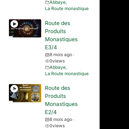
Abbaye
,
La Route monastique
Route des
Produits
Monastiques
E3/4
8 mois ago
•
0
views
Abbaye
,
La Route monastique
Route des
Produits
Monastiques
E2/4
8 mois ago
•
0
views