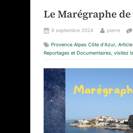
Le Marégraphe de 
Posted
By
9 septembre 2024
pierre
on
,
Provence Alpes Côte d'Azur
Articl
,
Reportages et Documentaires
visitez 