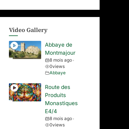
Video Gallery
Abbaye de
Montmajour
8 mois ago
•
0
views
Abbaye
Route des
Produits
Monastiques
E4/4
8 mois ago
•
0
views