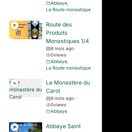
Abbaye
,
La Route monastique
Route des
Produits
Monastiques 1/4
8 mois ago
•
0
views
Abbaye
,
La Route monastique
Le Monastère du
Carol
9 mois ago
•
0
views
Abbaye
Abbaye Saint