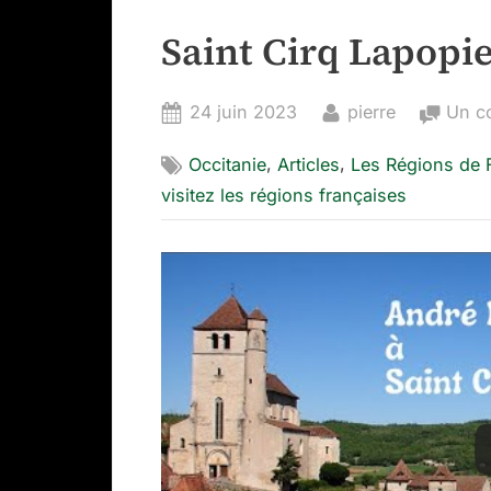
Saint Cirq Lapopi
Posted
By
24 juin 2023
pierre
Un c
on
,
,
Occitanie
Articles
Les Régions de 
visitez les régions françaises