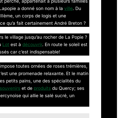
 perché, appartenait à plusieurs familles
es Lapopie a donné son nom à la
ville
. Du
XIIIème, un corps de logis et une
 ce qu’a fait certainement André Breton ?
 le village jusqu’au rocher de La Popie ?
du
Lot
est à
découvrir
. En route le soleil est
ssés car c’est indispensable!
’impose toutes ornées de roses trémières,
’est une promenade relaxante. Et le matin
es petits pains, une des spécialités du
souvenirs
et de
produits
du Quercy; ses
rcynoise qui allie le salé sucré, un