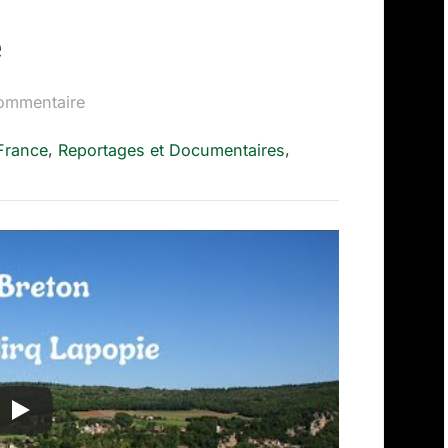
e
sur
ommentaire
Saint
,
,
France
Reportages et Documentaires
Cirq
Lapopie