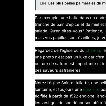
Lire
Les plus belles palmeraies du m
Par exemple, une halte dans un endr
tranche de pain d’épice et du miel et 
salade. Qu’en dites-vous? Patience, I
mais vos papilles sont éveillées, je 
Regardez de l’église ou du
château
le
une photo n’est pas un luxe car c’est
culture de safran est importante et i
des saveurs safranières
Notez l’église Sainte Juliette, une b
lointaine, et toujours une
curiosité
pou
édifiée à partir de 1522 englobe l’anc
les vestiges de son décor sculpté à fe