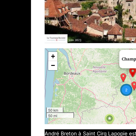
+
Champo
−
2
50 km
50 mi
André Breton à Saint Cirq Lapopie est 