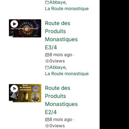
Abbaye
,
La Route monastique
Route des
Produits
Monastiques
E3/4
8 mois ago
•
0
views
Abbaye
,
La Route monastique
Route des
Produits
Monastiques
E2/4
8 mois ago
•
0
views