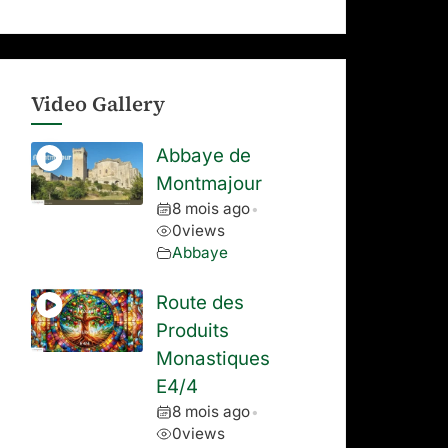
Video Gallery
Abbaye de
Montmajour
8 mois ago
•
0
views
Abbaye
Route des
Produits
Monastiques
E4/4
8 mois ago
•
0
views