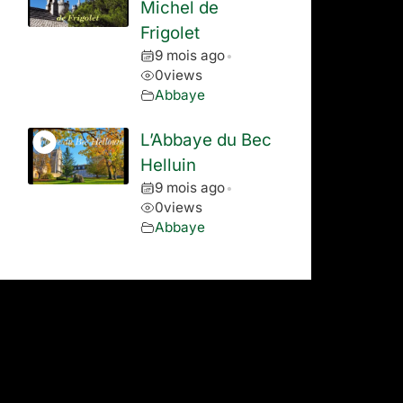
Michel de
Frigolet
9 mois ago
•
0
views
Abbaye
L’Abbaye du Bec
Helluin
9 mois ago
•
0
views
Abbaye