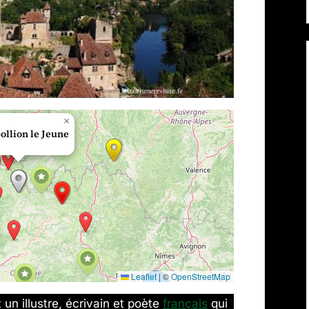
×
llion le Jeune
Leaflet
|
©
OpenStreetMap
2
un illustre, écrivain et poète
français
qui