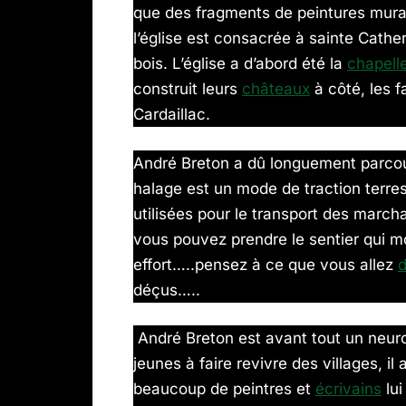
que des fragments de peintures mural
l’église est consacrée à sainte Cathe
bois. L’église a d’abord été la
chapell
construit leurs
châteaux
à côté, les f
Cardaillac.
André Breton a dû longuement parcour
halage est un mode de traction terres
utilisées pour le transport des marc
vous pouvez prendre le sentier qui m
effort…..pensez à ce que vous allez
d
déçus…..
André Breton est avant tout un neuro
jeunes à faire revivre des villages, il 
beaucoup de peintres et
écrivains
lui