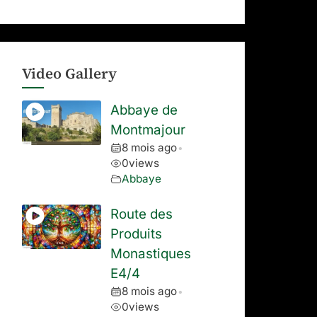
Video Gallery
Abbaye de
Montmajour
8 mois ago
•
0
views
Abbaye
Route des
Produits
Monastiques
E4/4
8 mois ago
•
0
views