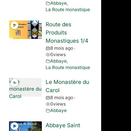
Abbaye
,
La Route monastique
Route des
Produits
Monastiques 1/4
8 mois ago
•
0
views
Abbaye
,
La Route monastique
Le Monastère du
Carol
8 mois ago
•
0
views
Abbaye
Abbaye Saint