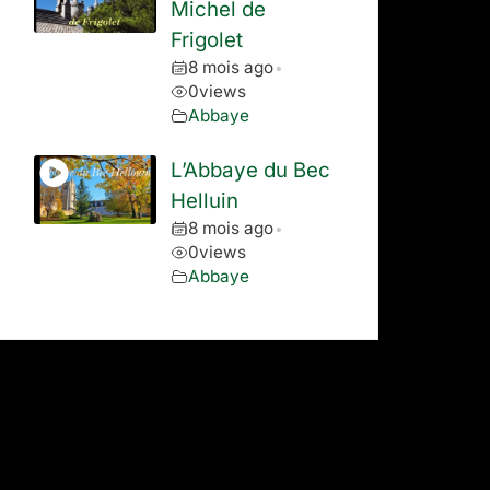
Michel de
Frigolet
8 mois ago
•
0
views
Abbaye
L’Abbaye du Bec
Helluin
8 mois ago
•
0
views
Abbaye