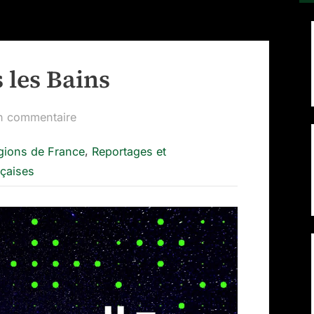
 les Bains
sur
n commentaire
Le
,
gions de France
Reportages et
Clou
nçaises
d’Or
Tercis
les
Bains