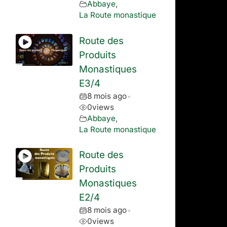
Abbaye
,
La Route monastique
Route des
Produits
Monastiques
E3/4
8 mois ago
•
0
views
Abbaye
,
La Route monastique
Route des
Produits
Monastiques
E2/4
8 mois ago
•
0
views