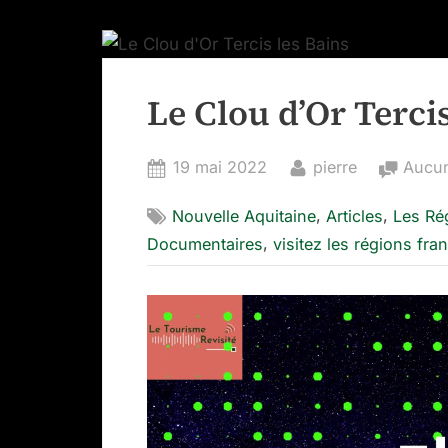
Le Clou d’Or Tercis
Posted
By
19 mai 2022
pierre
Aucu
on
,
,
Nouvelle Aquitaine
Articles
Les Ré
,
Documentaires
visitez les régions fra