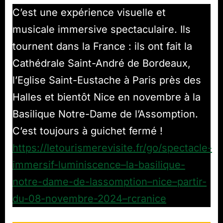
C’est une expérience visuelle et
musicale immersive spectaculaire. Ils
tournent dans la France : ils ont fait la
Cathédrale Saint-André de Bordeaux,
l’Eglise Saint-Eustache à Paris près des
Halles et bientôt Nice en novembre à la
Basilique Notre-Dame de l’Assomption.
C’est toujours à guichet fermé !
https://letourismerevisite.fr/go/spectacle-
immersif-luminiscence–la-basilique-
notre-dame-de-lassomption–nice–partir-
du-08-novembre-2024–rcranice