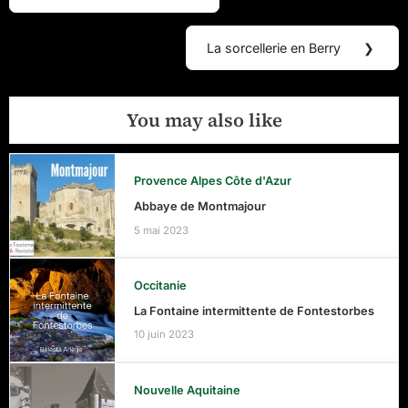
de
Post:
l’article
La sorcellerie en Berry
❯
Next
Post:
You may also like
Provence Alpes Côte d'Azur
Abbaye de Montmajour
5 mai 2023
Occitanie
La Fontaine intermittente de Fontestorbes
10 juin 2023
Nouvelle Aquitaine