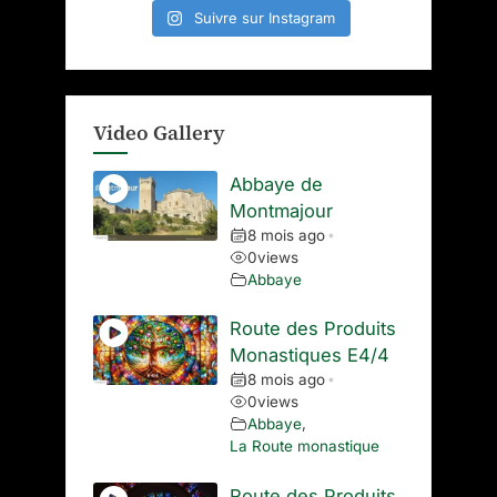
Suivre sur Instagram
Video Gallery
Abbaye de
Montmajour
8 mois ago
•
0
views
Abbaye
Route des Produits
Monastiques E4/4
8 mois ago
•
0
views
Abbaye
,
La Route monastique
Route des Produits