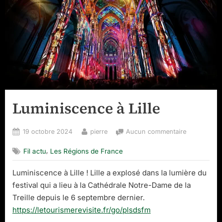
Luminiscence à Lille
Posted
By
sur
19 octobre 2024
pierre
Aucun commentaire
on
Luminiscen
,
Fil actu
Les Régions de France
à
Lille
Luminiscence à Lille ! Lille a explosé dans la lumière du
festival qui a lieu à la Cathédrale Notre-Dame de la
Treille depuis le 6 septembre dernier.
https://letourismerevisite.fr/go/plsdsfm