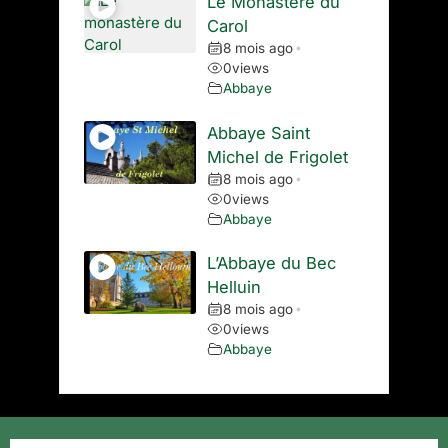
Le Monastère du
Carol
8 mois ago
•
0
views
Abbaye
Abbaye Saint
Michel de Frigolet
8 mois ago
•
0
views
Abbaye
L’Abbaye du Bec
Helluin
8 mois ago
•
0
views
Abbaye