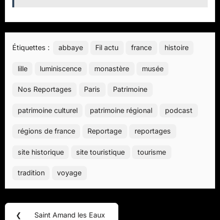
Étiquettes :
abbaye
Fil actu
france
histoire
lille
luminiscence
monastère
musée
Nos Reportages
Paris
Patrimoine
patrimoine culturel
patrimoine régional
podcast
régions de france
Reportage
reportages
site historique
site touristique
tourisme
tradition
voyage
Navigation
❮
Saint Amand les Eaux
Previous