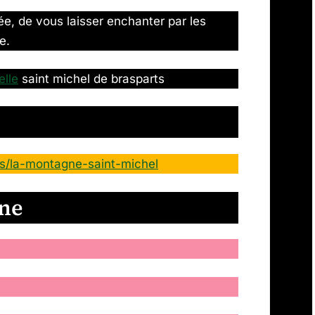
ée, de vous laisser enchanter par les
e.
elle
saint michel de brasparts
ets/la-montagne-saint-michel
gne