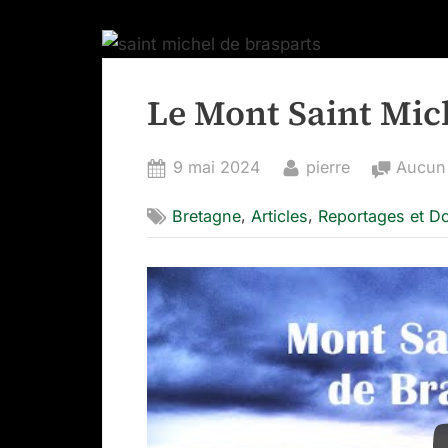
Le Mont Saint Mic
Posted
By
9 mai 2024
pierre
Aucun
on
,
,
Bretagne
Articles
Reportages et D