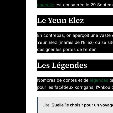
chapelle
est consacrée le 29 Septembr
Le Yeun Elez
En contrebas, on aperçoit une vaste é
Yeun Elez (marais de l’Ellez) où se si
désigner les portes de l’enfer.
Les Légendes
Nombres de contes et de
légendes
pr
pour les facétieux korrigans, l’Anko
Lire
Quelle île choisir pour un voyag