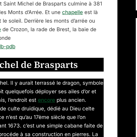
 Saint Michel de Brasparts culmine à 381
les Monts d’Arrée. Et une
chapelle
est là
t le soleil. Derrière les monts d’arrée ou
e
de Crozon, la rade de Brest, la baie de
monde
cdb-pdb
chel de Brasparts
hel. Il y aurait terrassé le dragon, symbole
it quelquefois déployer ses ailes d’or et
is, l’endroit est
encore
plus ancien.
 de culte druidique, dédié au Dieu celte
ce n’est qu’au 17ème siècle que l’on
ant 1673. c’est une simple cabane faite de
rocéde à sa construction en pierres. La