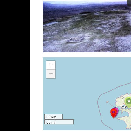
+
−
50 km
50 mi