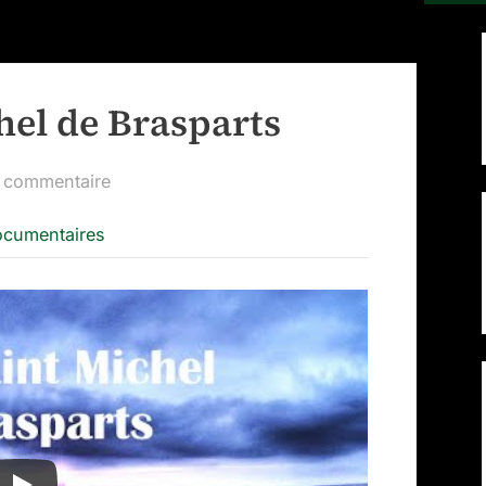
hel de Brasparts
sur
 commentaire
Le
ocumentaires
Mont
Saint
Michel
de
Brasparts