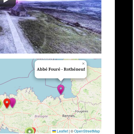
×
Abbé Fouré - Rothéneuf
Leaflet
|
©
OpenStreetMap