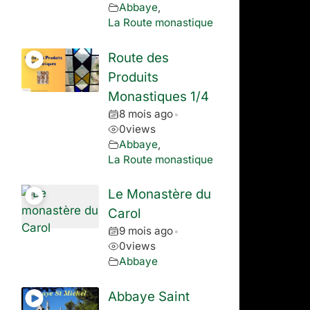
Abbaye
,
La Route monastique
Route des
Produits
Monastiques 1/4
8 mois ago
•
0
views
Abbaye
,
La Route monastique
Le Monastère du
Carol
9 mois ago
•
0
views
Abbaye
Abbaye Saint