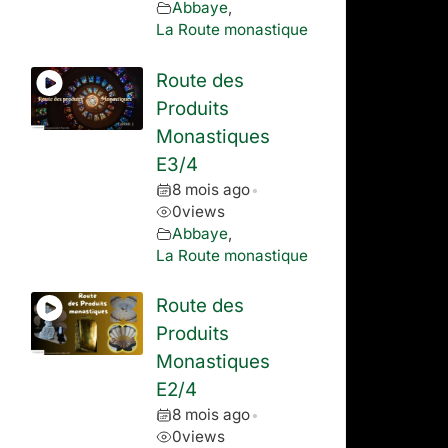
Abbaye
,
La Route monastique
Route des
Produits
Monastiques
E3/4
8 mois ago
•
0
views
Abbaye
,
La Route monastique
Route des
Produits
Monastiques
E2/4
8 mois ago
•
0
views