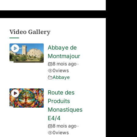
Video Gallery
Abbaye de
Montmajour
8 mois ago
•
0
views
Abbaye
Route des
Produits
Monastiques
E4/4
8 mois ago
•
0
views