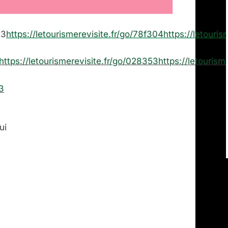
43
https://letourismerevisite.fr/go/78f304
https://letouris
https://letourismerevisite.fr/go/028353
https://letourism
23
ui