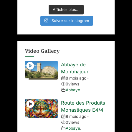
Afficher plus...
Suivre sur Instagram
Video Gallery
Abbaye de
Montmajour
8 mois ago
•
0
views
Abbaye
Route des Produits
Monastiques E4/4
8 mois ago
•
0
views
Abbaye
,