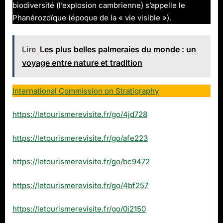
biodiversité (l’explosion cambrienne) s’appelle le
Phanérozoïque (époque de la « vie visible »).
Lire
Les plus belles palmeraies du monde : un
voyage entre nature et tradition
International Commission on Stratigraphy
https://letourismerevisite.fr/go/4jd728
https://letourismerevisite.fr/go/afe223
https://letourismerevisite.fr/go/bc9472
https://letourismerevisite.fr/go/4bf257
https://letourismerevisite.fr/go/0i2150