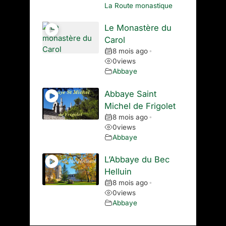
La Route monastique
Le Monastère du
Carol
8 mois ago
•
0
views
Abbaye
Abbaye Saint
Michel de Frigolet
8 mois ago
•
0
views
Abbaye
L’Abbaye du Bec
Helluin
8 mois ago
•
0
views
Abbaye