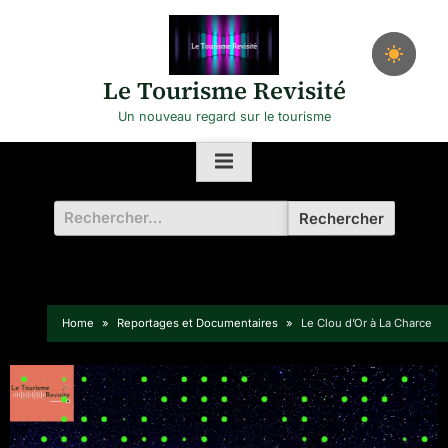
Skip
to
content
Le Tourisme Revisité
Un nouveau regard sur le tourisme
Rechercher :
Home
Reportages et Documentaires
Le Clou d’Or à La Charce