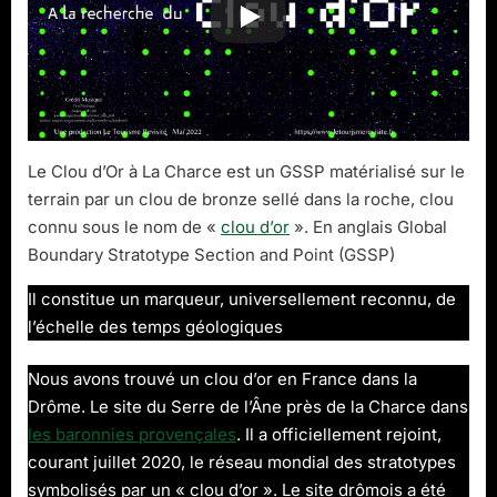
Le Clou d’Or à La Charce est un GSSP matérialisé sur le
terrain par un clou de bronze sellé dans la roche, clou
connu sous le nom de «
clou d’or
». En anglais Global
Boundary Stratotype Section and Point (GSSP)
Il constitue un marqueur, universellement reconnu, de
l’échelle des temps géologiques
Nous avons trouvé un clou d’or en France dans la
Drôme. Le site du Serre de l’Âne près de la Charce dans
les baronnies provençales
. Il a officiellement rejoint,
courant juillet 2020, le réseau mondial des stratotypes
symbolisés par un « clou d’or ». Le site drômois a été