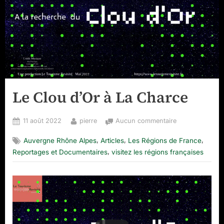
Le Clou d’Or à La Charce
Posted
By
sur
11 août 2022
pierre
Aucun commentaire
on
Le
,
,
,
Auvergne Rhône Alpes
Articles
Les Régions de France
Clou
,
d’Or
Reportages et Documentaires
visitez les régions françaises
à
La
Charce