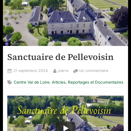
Sanctuaire de Pellevoisin
Posted
By
sur
21 septembre 2024
pierre
Un commentaire
on
Sanctuaire
,
,
Centre Val de Loire
Articles
Reportages et Documentaires
de
Pellevoisin