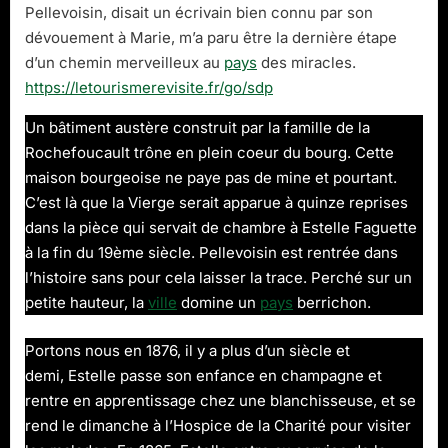
Pellevoisin, disait un écrivain bien connu par son
dévouement à Marie, m’a paru être la dernière étape
d’un chemin merveilleux au
pays
des miracles.
https://letourismerevisite.fr/go/sdp
Un bâtiment austère construit par la famille de la
Rochefoucault trône en plein coeur du bourg. Cette
maison bourgeoise ne paye pas de mine et pourtant.
C’est là que la Vierge serait apparue à quinze reprises
dans la pièce qui servait de chambre à Estelle Faguette
à la fin du 19ème siècle. Pellevoisin est rentrée dans
l’histoire sans pour cela laisser la trace. Perché sur un
petite hauteur, la
ville
domine un
pays
berrichon.
Portons nous en 1876, il y a plus d’un siècle et
demi, Estelle passe son enfance en champagne et
rentre en apprentissage chez une blanchisseuse, et se
rend le dimanche à l’Hospice de la Charité pour visiter