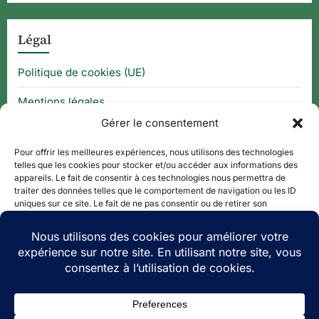
Légal
Politique de cookies (UE)
Mentions légales
Gérer le consentement
CGU
Pour offrir les meilleures expériences, nous utilisons des technologies
telles que les cookies pour stocker et/ou accéder aux informations des
appareils. Le fait de consentir à ces technologies nous permettra de
Thématique
traiter des données telles que le comportement de navigation ou les ID
uniques sur ce site. Le fait de ne pas consentir ou de retirer son
consentement peut avoir un effet négatif sur certaines caractéristiques
APPLI QR CODE
et fonctions.
QUE FAIRE À ?
Accepter
PLAN DE SITE
Refuser