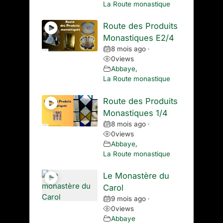
La Route monastique
Route des Produits
Monastiques E2/4
8 mois ago
•
0
views
Abbaye
,
La Route monastique
Route des Produits
Monastiques 1/4
8 mois ago
•
0
views
Abbaye
,
La Route monastique
Le Monastère du
Carol
9 mois ago
•
0
views
Abbaye