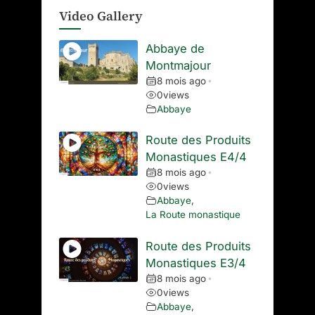
Video Gallery
Abbaye de
Montmajour
8 mois ago
•
0
views
Abbaye
Route des Produits
Monastiques E4/4
8 mois ago
•
0
views
Abbaye
,
La Route monastique
Route des Produits
Monastiques E3/4
8 mois ago
•
0
views
Abbaye
,