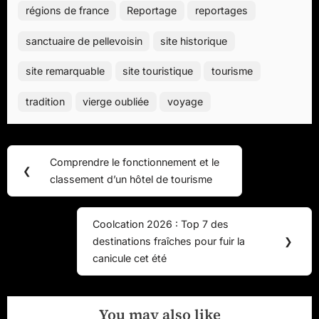
régions de france
Reportage
reportages
sanctuaire de pellevoisin
site historique
site remarquable
site touristique
tourisme
tradition
vierge oubliée
voyage
Navigation
Comprendre le fonctionnement et le
Previous
❮
de
classement d’un hôtel de tourisme
Post:
l’article
Coolcation 2026 : Top 7 des
Next
destinations fraîches pour fuir la
❯
Post:
canicule cet été
You may also like