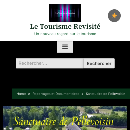
Skip
to
content
Le Tourisme Revisité
Un nouveau regard sur le tourisme
Rechercher :
Home
Reportages et Documentaires
Sanctuaire de Pellevoisin