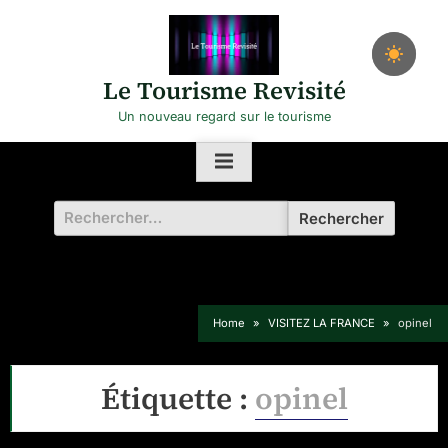
Skip
to
content
Le Tourisme Revisité
Un nouveau regard sur le tourisme
Rechercher :
Home
VISITEZ LA FRANCE
opinel
Étiquette :
opinel