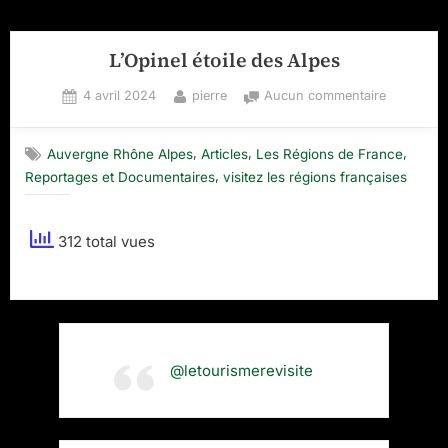
L’Opinel étoile des Alpes
Posted
By
sur
4 avril 2024
pierre
Aucun commentaire
on
L’Opinel
étoile
,
,
,
Auvergne Rhône Alpes
Articles
Les Régions de France
des
,
Reportages et Documentaires
visitez les régions françaises
Alpes
312 total vues
@letourismerevisite