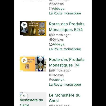
0
views
Abbaye
,
La Route monastique
Route des Produits
Monastiques E2/4
9 mois ago
•
0
views
Abbaye
,
La Route monastique
Route des Produits
Monastiques 1/4
9 mois ago
•
0
views
Abbaye
,
La Route monastique
Le Monastère du
Carol
9 mois ago
•