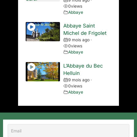
0
views
Abbaye
Abbaye Saint
Michel de Frigolet
9 mois ago
•
0
views
Abbaye
L’Abbaye du Bec
Helluin
9 mois ago
•
0
views
Abbaye