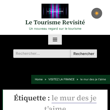
Skip
to
content
Le Tourisme Revisité
Un nouveau regard sur le tourisme
Rechercher :
Home
VISITEZ LA FRANCE
le mur des je t’aime
Étiquette :
le mur des je
t’aime