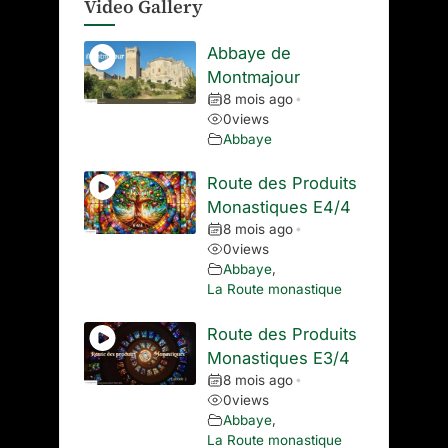
Video Gallery
Abbaye de
Montmajour
8 mois ago
•
0
views
Abbaye
Route des Produits
Monastiques E4/4
8 mois ago
•
0
views
Abbaye
,
La Route monastique
Route des Produits
Monastiques E3/4
8 mois ago
•
0
views
Abbaye
,
La Route monastique