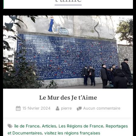
Le Mur des Je t’Aime
Posted
By
sur
15 février 2024
pierre
Aucun commentaire
on
Le
Mur
,
,
,
île de France
Articles
Les Régions de France
Reportages
des
,
et Documentaires
visitez les régions françaises
Je