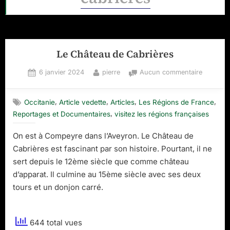
Le Château de Cabrières
Posted
By
sur
6 janvier 2024
pierre
Aucun commentaire
on
Le
Château
,
,
,
,
Occitanie
Article vedette
Articles
Les Régions de France
de
,
Reportages et Documentaires
visitez les régions françaises
Cabrière
On est à Compeyre dans l’Aveyron. Le Château de
Cabrières est fascinant par son histoire. Pourtant, il ne
sert depuis le 12ème siècle que comme château
d’apparat. Il culmine au 15ème siècle avec ses deux
tours et un donjon carré.
644 total vues