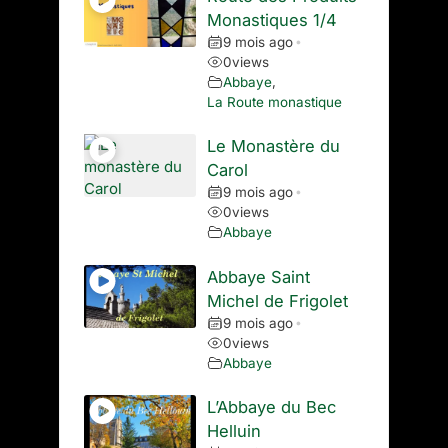
Monastiques 1/4
9 mois ago
•
0
views
Abbaye
,
La Route monastique
Le Monastère du
Carol
9 mois ago
•
0
views
Abbaye
Abbaye Saint
Michel de Frigolet
9 mois ago
•
0
views
Abbaye
L’Abbaye du Bec
Helluin