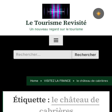
Skip
to
content
Le Tourisme Revisité
Un nouveau regard sur le tourisme
Rechercher :
Home
VISITEZ LA FRANCE
le château de cabrières
Étiquette :
le château de
cabrières