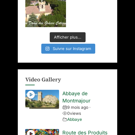
Afficher plus...
Suivre sur Instagram
Video Gallery
Abbaye de
Montmajour
9 mois ago
•
0
views
Abbaye
Route des Produits