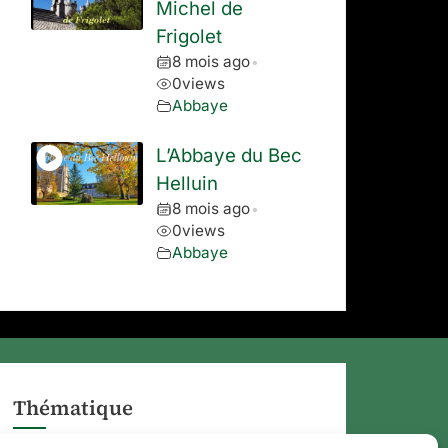
Michel de
Frigolet
8 mois ago
•
0
views
Abbaye
L’Abbaye du Bec
Helluin
8 mois ago
•
0
views
Abbaye
Thématique