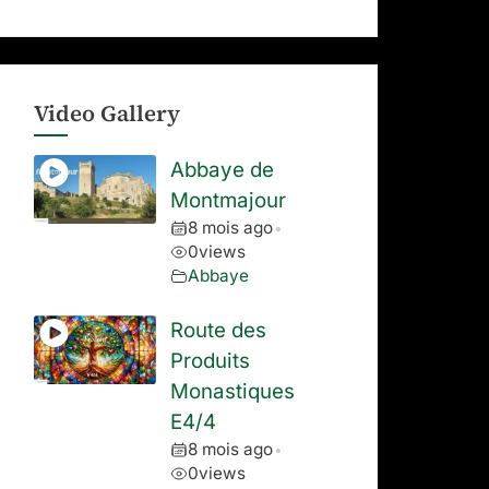
Video Gallery
Abbaye de
Montmajour
8 mois ago
•
0
views
Abbaye
Route des
Produits
Monastiques
E4/4
8 mois ago
•
0
views