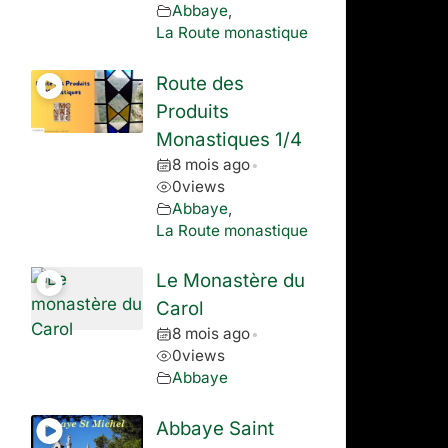
Abbaye
,
La Route monastique
Route des
Produits
Monastiques 1/4
8 mois ago
•
0
views
Abbaye
,
La Route monastique
Le Monastère du
Carol
8 mois ago
•
0
views
Abbaye
Abbaye Saint