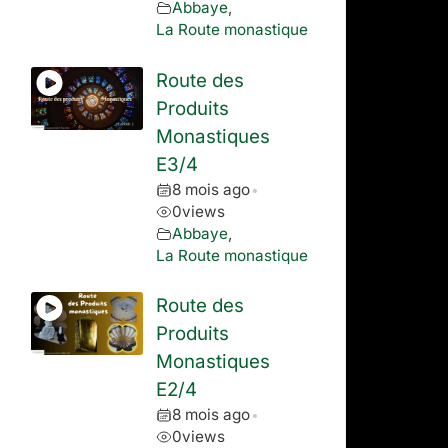
Abbaye
,
La Route monastique
Route des
Produits
Monastiques
E3/4
8 mois ago
•
0
views
Abbaye
,
La Route monastique
Route des
Produits
Monastiques
E2/4
8 mois ago
•
0
views