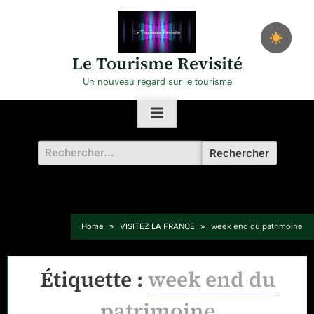
Skip
to
content
Le Tourisme Revisité
Un nouveau regard sur le tourisme
Rechercher :
Home
VISITEZ LA FRANCE
week end du patrimoine
Étiquette :
week end du
patrimoine