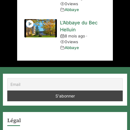
0
views
Abbaye
L’Abbaye du Bec
Helluin
8 mois ago
•
0
views
Abbaye
Légal