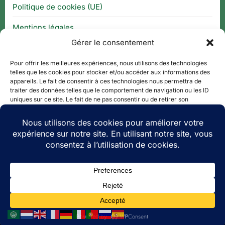
Politique de cookies (UE)
Mentions légales
Gérer le consentement
CGU
Pour offrir les meilleures expériences, nous utilisons des technologies
telles que les cookies pour stocker et/ou accéder aux informations des
appareils. Le fait de consentir à ces technologies nous permettra de
Thématique
traiter des données telles que le comportement de navigation ou les ID
uniques sur ce site. Le fait de ne pas consentir ou de retirer son
consentement peut avoir un effet négatif sur certaines caractéristiques
APPLI QR CODE
et fonctions.
QUE FAIRE À ?
Accepter
PLAN DE SITE
Refuser
Copyright © 2026 Le Tourisme Revisité.
Voir les préférences
Theme: Oceanly Green by
ScriptsTown
Politique de cookies
CGU
Social media & sharing icons powered by
UltimatelySocial