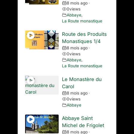
8 mois ago
•
0
views
Abbaye
,
La Route monastique
Route des Produits
Monastiques 1/4
8 mois ago
•
0
views
Abbaye
,
La Route monastique
Le Monastère du
Carol
8 mois ago
•
0
views
Abbaye
Abbaye Saint
Michel de Frigolet
8 mois ago
•