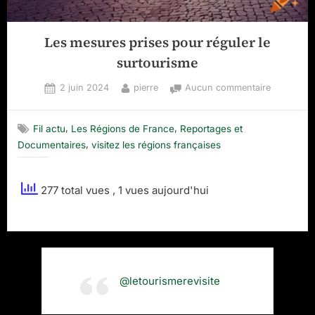
Les mesures prises pour réguler le
surtourisme
Posted
By
sur
2 juin 2024
pierre
Aucun commentaire
on
Les
mesures
,
,
Fil actu
Les Régions de France
Reportages et
prises
,
Documentaires
visitez les régions françaises
pour
réguler
le
277 total vues
, 1 vues aujourd'hui
surtouris
@letourismerevisite