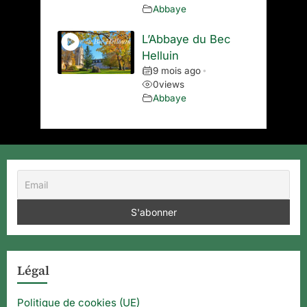
Abbaye
L’Abbaye du Bec
Helluin
9 mois ago
•
0
views
Abbaye
Légal
Politique de cookies (UE)