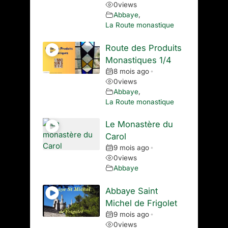
0
views
Abbaye
,
La Route monastique
Route des Produits
Monastiques 1/4
8 mois ago
•
0
views
Abbaye
,
La Route monastique
Le Monastère du
Carol
9 mois ago
•
0
views
Abbaye
Abbaye Saint
Michel de Frigolet
9 mois ago
•
0
views