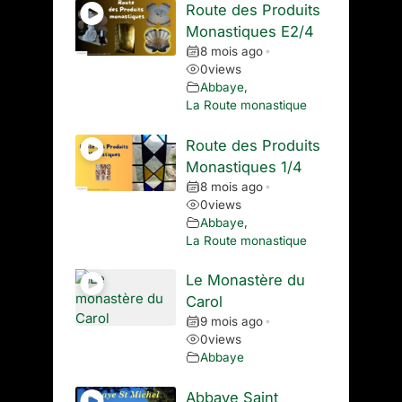
Route des Produits
Monastiques E2/4
8 mois ago
•
0
views
Abbaye
,
La Route monastique
Route des Produits
Monastiques 1/4
8 mois ago
•
0
views
Abbaye
,
La Route monastique
Le Monastère du
Carol
9 mois ago
•
0
views
Abbaye
Abbaye Saint