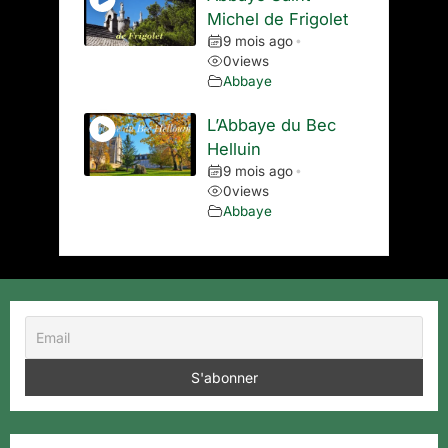
Michel de Frigolet
9 mois ago
•
0
views
Abbaye
L’Abbaye du Bec
Helluin
9 mois ago
•
0
views
Abbaye