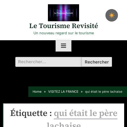
Skip
to
content
Le Tourisme Revisité
Un nouveau regard sur le tourisme
Rechercher :
Home
VISITEZ LA FRANCE
qui était le père lachaise
Étiquette :
qui était le père
lachaise