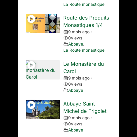
La Route monastique
Route des Produits
Monastiques 1/4
9 mois ago
•
0
views
Abbaye
,
La Route monastique
Le Monastère du
Carol
9 mois ago
•
0
views
Abbaye
Abbaye Saint
Michel de Frigolet
9 mois ago
•
0
views
Abbaye