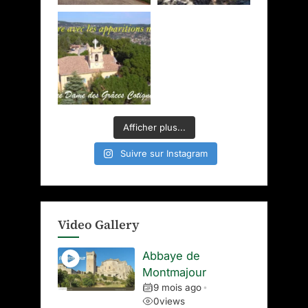
Afficher plus...
Suivre sur Instagram
Video Gallery
Abbaye de
Montmajour
9 mois ago
•
0
views