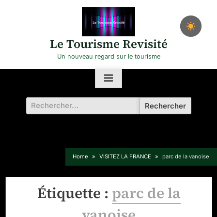
Skip
to
content
Le Tourisme Revisité
Un nouveau regard sur le tourisme
Rechercher :
Home
VISITEZ LA FRANCE
parc de la vanoise
Étiquette :
parc de la
vanoise