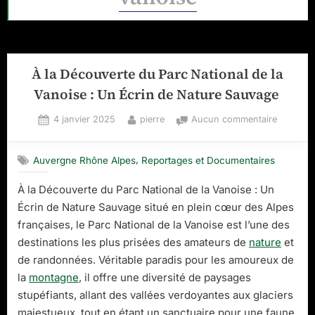
À la Découverte du Parc National de la
Vanoise : Un Écrin de Nature Sauvage
Posted
By
sur
4 janvier 2025
pierre
Aucun commentaire
on
À
la
,
Auvergne Rhône Alpes
Reportages et Documentaires
Découver
du
À la Découverte du Parc National de la Vanoise : Un
Parc
Écrin de Nature Sauvage situé en plein cœur des Alpes
National
de
françaises, le Parc National de la Vanoise est l’une des
la
destinations les plus prisées des amateurs de
nature
et
Vanoise
de randonnées. Véritable paradis pour les amoureux de
:
la
montagne
, il offre une diversité de paysages
Un
stupéfiants, allant des vallées verdoyantes aux glaciers
Écrin
de
majestueux, tout en étant un sanctuaire pour une faune