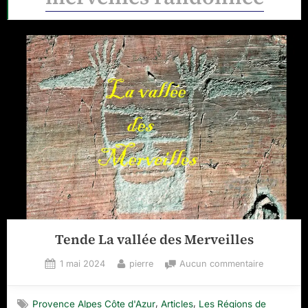
Tende La vallée des Merveilles
Posted
By
sur
1 mai 2024
pierre
Aucun commentaire
on
Tende
La
,
,
Provence Alpes Côte d'Azur
Articles
Les Régions de
vallée