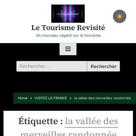
Skip
to
content
Le Tourisme Revisité
Un nouveau regard sur le tourisme
Rechercher :
Home
VISITEZ LA FRANCE
la vallée des merveilles randonnée
Étiquette :
la vallée des
merveilles randonnée