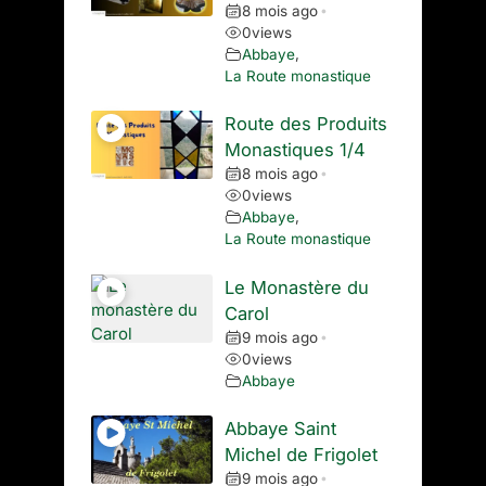
8 mois ago
•
0
views
Abbaye
,
La Route monastique
Route des Produits
Monastiques 1/4
8 mois ago
•
0
views
Abbaye
,
La Route monastique
Le Monastère du
Carol
9 mois ago
•
0
views
Abbaye
Abbaye Saint
Michel de Frigolet
9 mois ago
•