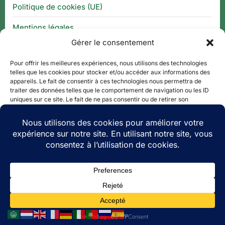
Politique de cookies (UE)
Mentions légales
Gérer le consentement
CGU
Pour offrir les meilleures expériences, nous utilisons des technologies
telles que les cookies pour stocker et/ou accéder aux informations des
appareils. Le fait de consentir à ces technologies nous permettra de
Thématique
traiter des données telles que le comportement de navigation ou les ID
uniques sur ce site. Le fait de ne pas consentir ou de retirer son
consentement peut avoir un effet négatif sur certaines caractéristiques
APPLI QR CODE
et fonctions.
QUE FAIRE À ?
Accepter
PLAN DE SITE
Refuser
Copyright © 2026 Le Tourisme Revisité.
Voir les préférences
Theme: Oceanly Green by
ScriptsTown
Politique de cookies
CGU
Social media & sharing icons powered by
UltimatelySocial