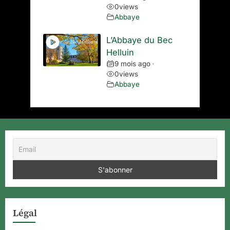
0
views
Abbaye
L’Abbaye du Bec
Helluin
9 mois ago
•
0
views
Abbaye
Légal