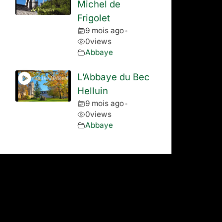
Michel de
Frigolet
9 mois ago
•
0
views
Abbaye
L’Abbaye du Bec
Helluin
9 mois ago
•
0
views
Abbaye