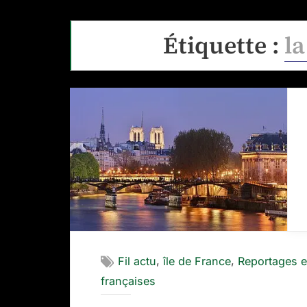
Étiquette :
la
,
,
Fil actu
île de France
Reportages 
françaises