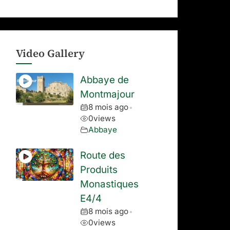
Video Gallery
Abbaye de
Montmajour
8 mois ago
•
0
views
Abbaye
Route des
Produits
Monastiques
E4/4
8 mois ago
•
0
views