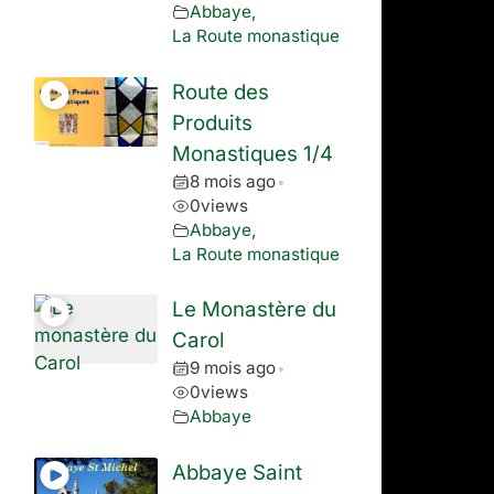
Abbaye
,
La Route monastique
Route des
Produits
Monastiques 1/4
8 mois ago
•
0
views
Abbaye
,
La Route monastique
Le Monastère du
Carol
9 mois ago
•
0
views
Abbaye
Abbaye Saint