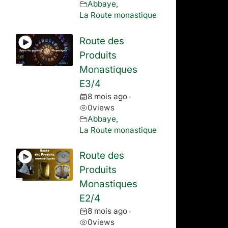
Abbaye
,
La Route monastique
Route des
Produits
Monastiques
E3/4
8 mois ago
•
0
views
Abbaye
,
La Route monastique
Route des
Produits
Monastiques
E2/4
8 mois ago
•
0
views