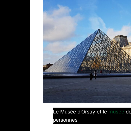
Le Musée d’Orsay et le
musée
de
personnes