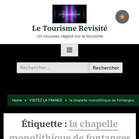
Skip
to
content
Le Tourisme Revisité
Un nouveau regard sur le tourisme
Rechercher :
Home
VISITEZ LA FRANCE
la chapelle monolithique de fontanges
Étiquette :
la chapelle
monolithique de fontanges