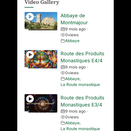
Video Gallery
Abbaye de
Montmajour
9 mois ago
•
0
views
Abbaye
Route des Produits
Monastiques E4/4
9 mois ago
•
0
views
Abbaye
,
La Route monastique
Route des Produits
Monastiques E3/4
9 mois ago
•
0
views
Abbaye
,
La Route monastique