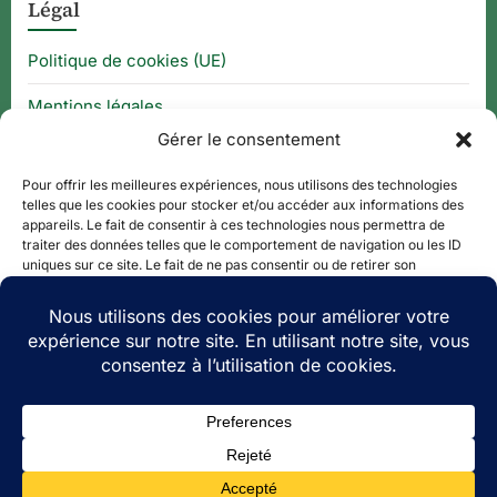
Légal
Politique de cookies (UE)
Mentions légales
Gérer le consentement
CGU
Pour offrir les meilleures expériences, nous utilisons des technologies
telles que les cookies pour stocker et/ou accéder aux informations des
appareils. Le fait de consentir à ces technologies nous permettra de
Thématique
traiter des données telles que le comportement de navigation ou les ID
uniques sur ce site. Le fait de ne pas consentir ou de retirer son
consentement peut avoir un effet négatif sur certaines caractéristiques
APPLI QR CODE
et fonctions.
QUE FAIRE À ?
Accepter
PLAN DE SITE
Refuser
Voir les préférences
Copyright © 2026 Le Tourisme Revisité.
Theme: Oceanly Green by
ScriptsTown