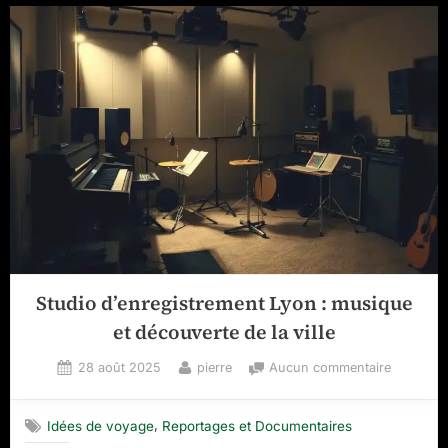
Studio d’enregistrement Lyon : musique
et découverte de la ville
Posted
By
sur
28 août 2025
pierre
Aucun commentaire
on
Studio
d’enregis
,
Idées de voyage
Reportages et Documentaires
Lyon