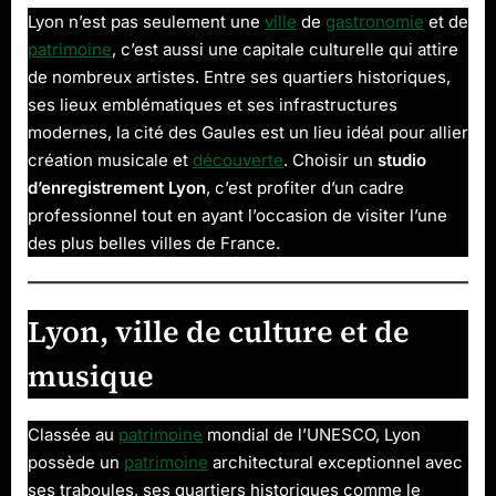
:
Lyon n’est pas seulement une
ville
de
gastronomie
et de
musique
patrimoine
, c’est aussi une capitale culturelle qui attire
et
découver
de nombreux artistes. Entre ses quartiers historiques,
de
ses lieux emblématiques et ses infrastructures
la
modernes, la cité des Gaules est un lieu idéal pour allier
ville
création musicale et
découverte
. Choisir un
studio
d’enregistrement Lyon
, c’est profiter d’un cadre
professionnel tout en ayant l’occasion de visiter l’une
des plus belles villes de France.
Lyon, ville de culture et de
musique
Classée au
patrimoine
mondial de l’UNESCO, Lyon
possède un
patrimoine
architectural exceptionnel avec
ses traboules, ses quartiers historiques comme le