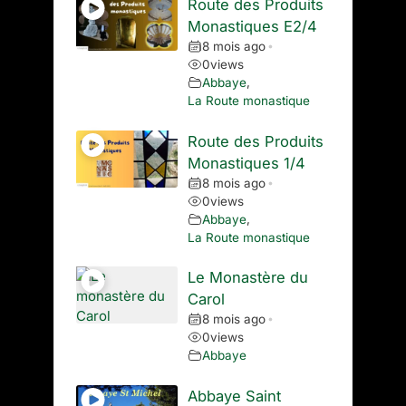
Route des Produits
Monastiques E2/4
8 mois ago
•
0
views
Abbaye
,
La Route monastique
Route des Produits
Monastiques 1/4
8 mois ago
•
0
views
Abbaye
,
La Route monastique
Le Monastère du
Carol
8 mois ago
•
0
views
Abbaye
Abbaye Saint