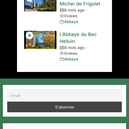
Michel de Frigolet
8 mois ago
•
0
views
Abbaye
L’Abbaye du Bec
Helluin
8 mois ago
•
0
views
Abbaye