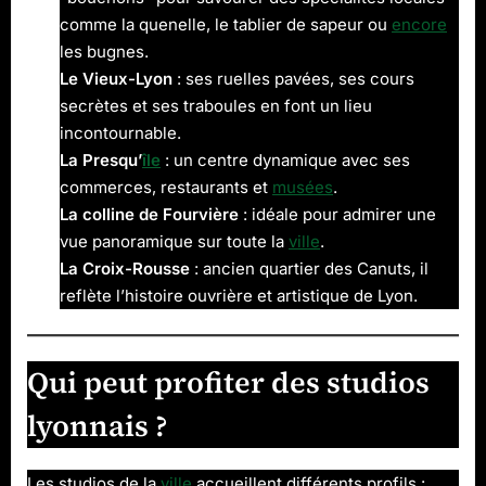
comme la quenelle, le tablier de sapeur ou
encore
les bugnes.
Le Vieux-Lyon
: ses ruelles pavées, ses cours
secrètes et ses traboules en font un lieu
incontournable.
La Presqu’
île
: un centre dynamique avec ses
commerces, restaurants et
musées
.
La colline de Fourvière
: idéale pour admirer une
vue panoramique sur toute la
ville
.
La Croix-Rousse
: ancien quartier des Canuts, il
reflète l’histoire ouvrière et artistique de Lyon.
Qui peut profiter des studios
lyonnais ?
Les studios de la
ville
accueillent différents profils :