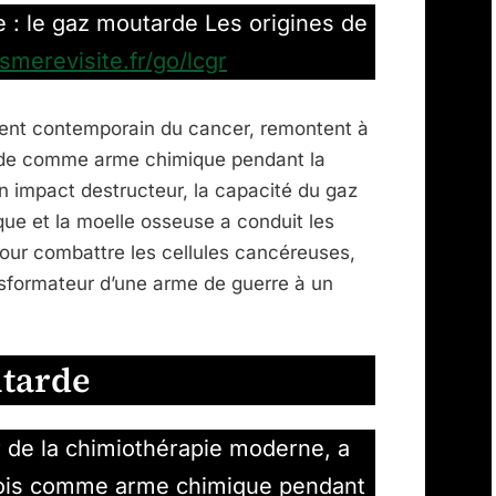
:
e : le gaz moutarde Les origines de
le
ismerevisite.fr/go/lcgr
gaz
moutarde
ment contemporain du cancer, remontent à
tarde comme arme chimique pendant la
 impact destructeur, la capacité du gaz
que et la moelle osseuse a conduit les
pour combattre les cellules cancéreuses,
sformateur d’une arme de guerre à un
utarde
 de la chimiothérapie moderne, a
 fois comme arme chimique pendant