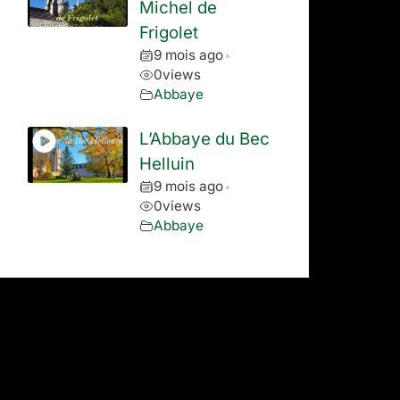
Michel de
Frigolet
9 mois ago
•
0
views
Abbaye
L’Abbaye du Bec
Helluin
9 mois ago
•
0
views
Abbaye