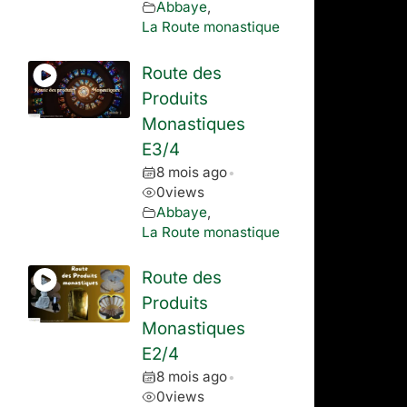
Abbaye
,
La Route monastique
Route des
Produits
Monastiques
E3/4
8 mois ago
•
0
views
Abbaye
,
La Route monastique
Route des
Produits
Monastiques
E2/4
8 mois ago
•
0
views