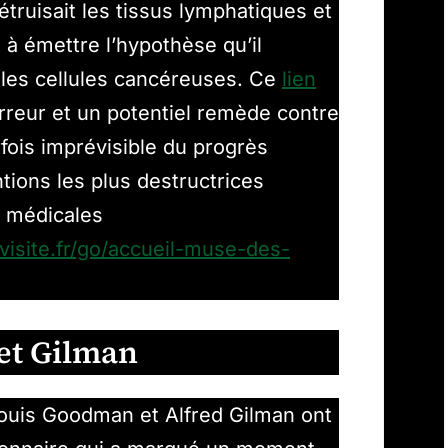
truisait les tissus lymphatiques et
à émettre l’hypothèse qu’il
r les cellules cancéreuses. Ce
lien
rreur et un potentiel remède contre
fois imprévisible du progrès
tions les plus destructrices
 médicales
evisite.fr/go/accueil-muse-des-
et Gilman
ouis Goodman et Alfred Gilman ont