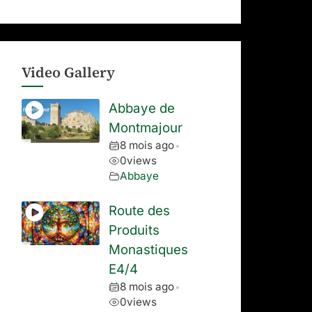
Video Gallery
Abbaye de
Montmajour
8 mois ago
•
0
views
Abbaye
Route des
Produits
Monastiques
E4/4
8 mois ago
•
0
views