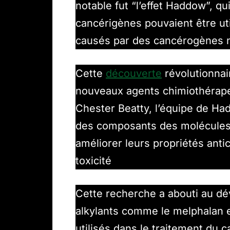
notable fut “l’effet Haddow”, 
cancérigènes pouvaient être ut
causés par des cancérogènes n
Cette
découverte
révolutionnai
nouveaux agents chimiothérapeu
Chester Beatty, l’équipe de Had
des composants des molécules 
améliorer leurs propriétés anti
toxicité
Cette recherche a abouti au d
alkylants comme le melphalan e
utilisés dans le traitement du 