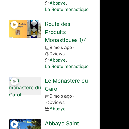
Abbaye
,
La Route monastique
Route des
Produits
Monastiques 1/4
8 mois ago
•
0
views
Abbaye
,
La Route monastique
Le Monastère du
Carol
9 mois ago
•
0
views
Abbaye
Abbaye Saint