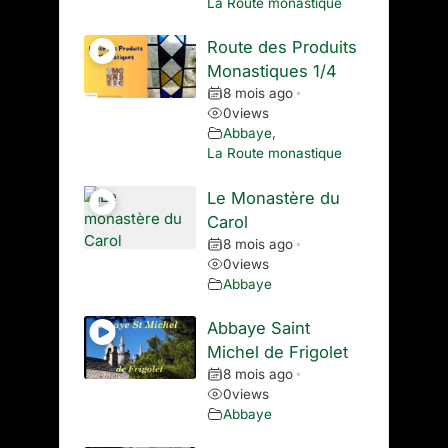
La Route monastique
Route des Produits
Monastiques 1/4
8 mois ago
•
0
views
Abbaye
,
La Route monastique
Le Monastère du
Carol
8 mois ago
•
0
views
Abbaye
Abbaye Saint
Michel de Frigolet
8 mois ago
•
0
views
Abbaye