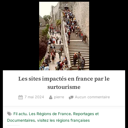
Les sites impactés en france par le
surtourisme
Posted
By
sur
7 mai 2024
pierre
Aucun commentaire
on
Les
sites
,
,
Fil actu
Les Régions de France
Reportages et
impactés
,
Documentaires
visitez les régions françaises
en
france