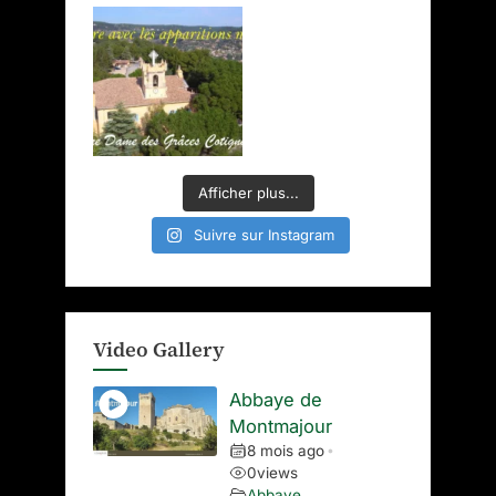
Afficher plus...
Suivre sur Instagram
Video Gallery
Abbaye de
Montmajour
8 mois ago
•
0
views
Abbaye