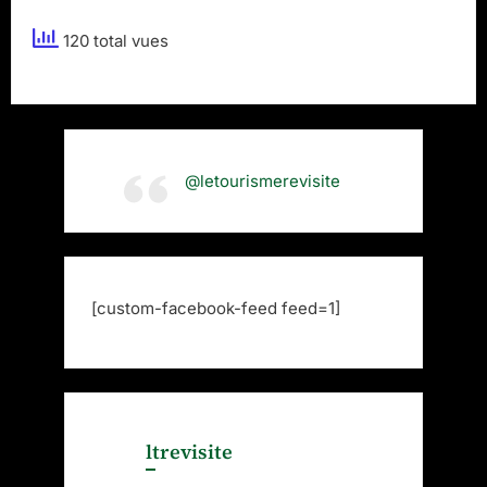
par
120 total vues
le
surtouris
@letourismerevisite
[custom-facebook-feed feed=1]
ltrevisite