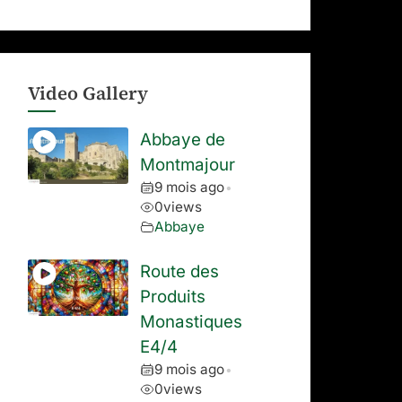
Video Gallery
Abbaye de
Montmajour
9 mois ago
•
0
views
Abbaye
Route des
Produits
Monastiques
E4/4
9 mois ago
•
0
views