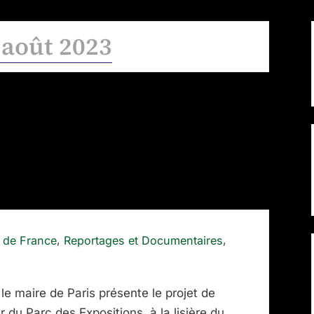
 août 2023
,
,
 de France
Reportages et Documentaires
e maire de Paris présente le projet de
r du Parc des Expositions, à la lisière du