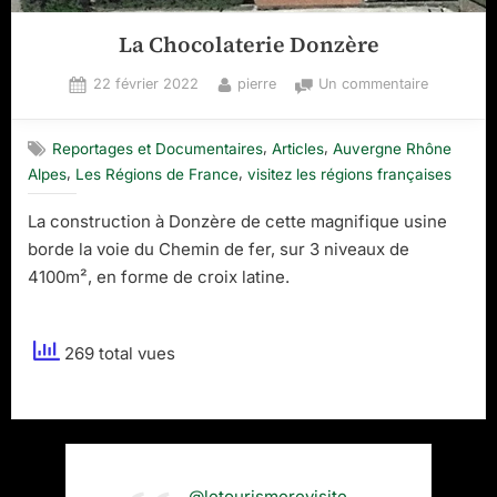
La Chocolaterie Donzère
Posted
By
sur
22 février 2022
pierre
Un commentaire
on
La
Chocolate
,
,
Reportages et Documentaires
Articles
Auvergne Rhône
Donzère
,
,
Alpes
Les Régions de France
visitez les régions françaises
La construction à Donzère de cette magnifique usine
borde la voie du Chemin de fer, sur 3 niveaux de
4100m², en forme de croix latine.
269 total vues
@letourismerevisite