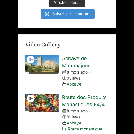
Afficher plus...
Suivre sur Instagram
Video Gallery
Abbaye de
Montmajour
8 mois ago
•
0
views
Abbaye
Route des Produits
Monastiques E4/4
8 mois ago
•
0
views
Abbaye
,
La Route monastique